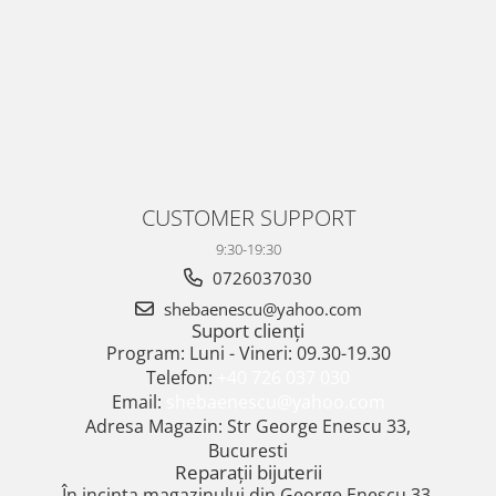
CUSTOMER SUPPORT
9:30-19:30
0726037030
shebaenescu@yahoo.com
Suport clienți
Program: Luni - Vineri: 09.30-19.30
Telefon:
+40 726 037 030
Email:
shebaenescu@yahoo.com
Adresa Magazin: Str George Enescu 33,
Bucuresti
Reparații bijuterii
În incinta magazinului din George Enescu 33,