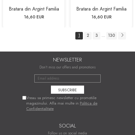
Bratara din Argint Familia
Bratara din Argint Familia
16,60 EUR
16,60 EUR
1
2
3
130
...
NEWSLETTER
Don't miss our offers and promotions
Vreau sa primesc newsletter cu promotiile
magazinului. Afla mai multe in
Politica de
Confidentialitate
SOCIAL
Follow us on social media