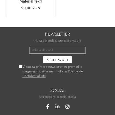
Material textil
20,00 RON
NEWSLETTER
Nu rata ofertele si promotiile noastre
Vreau sa primesc newsletter cu promotiile
magazinului. Afla mai multe in
Politica de
Confidentialitate
SOCIAL
Urmareste-ne in social media