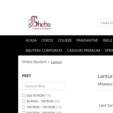
ACASA
CERCEI
COLIERE
PANDANTIVE
INELE
BIJUTERII CORPORATE
CADOURI PREMIUM
SPRI
Sheba Bijuterii /
Lanturi
Lantur
PRET
Afiseaza:
Sub 50 RON
(10)
50 RON - 100 RON
(25)
Lant Sar
100 RON - 150 RON
(12)
150 RON - 200 RON
(29)