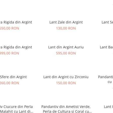
a Rigida din Argint
Lant Zale din Argint
Lant S
650,00 RON
130,00 RON
a Rigida din Argint
Lant din Argint Auriu
Lant Ba
999,00 RON
595,00 RON
 Sfere din Argint
Lant din Argint cu Zirconiu
Pandanti
cu 
260,00 RON
150,00 RON
v Ciucure din Perla
Pandantiv din Ametist Verde,
Lant 
 Malahit cu Lant din
Perla de Cultura si Coral cu