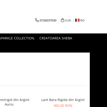
0726037030
0,00
RO
PARKLE COLLECTION.
CREATOAREA SHEBA
emirigid din Argint
Lant Bara Rigida din Argint
Auriu
360,00 RON