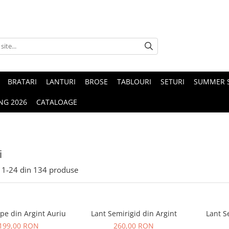
BRATARI
LANTURI
BROSE
TABLOURI
SETURI
SUMMER S
NG 2026
CATALOAGE
i
1-
24
din
134
produse
pe din Argint Auriu
Lant Semirigid din Argint
Lant S
199,00 RON
260,00 RON