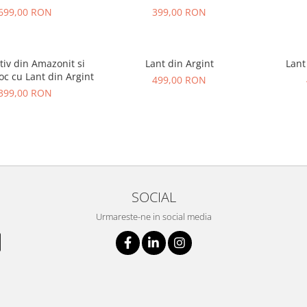
Argint
Lant din Argint
699,00 RON
399,00 RON
iv din Amazonit si
Lant din Argint
Lant
oc cu Lant din Argint
499,00 RON
399,00 RON
SOCIAL
Urmareste-ne in social media