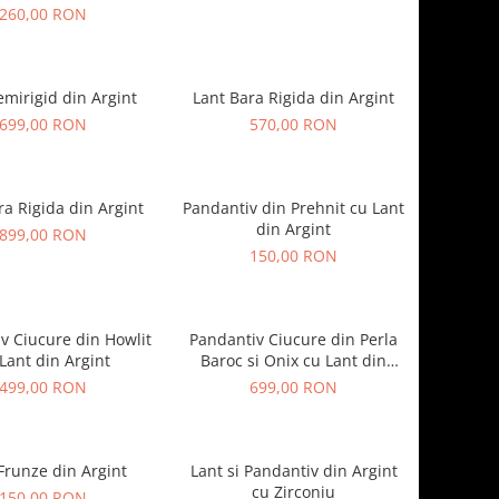
260,00 RON
emirigid din Argint
Lant Bara Rigida din Argint
699,00 RON
570,00 RON
ra Rigida din Argint
Pandantiv din Prehnit cu Lant
din Argint
899,00 RON
150,00 RON
v Ciucure din Howlit
Pandantiv Ciucure din Perla
Lant din Argint
Baroc si Onix cu Lant din
Argint
499,00 RON
699,00 RON
Frunze din Argint
Lant si Pandantiv din Argint
cu Zirconiu
150,00 RON