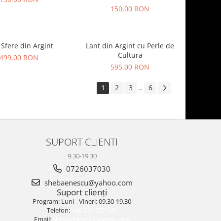
150,00 RON
 Sfere din Argint
Lant din Argint cu Perle de
Cultura
499,00 RON
595,00 RON
1
2
3
6
...
SUPORT CLIENTI
9:30-19:30
0726037030
shebaenescu@yahoo.com
Suport clienți
Program: Luni - Vineri: 09.30-19.30
Telefon:
+40 726 037 030
Email:
shebaenescu@yahoo.com