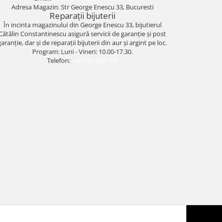
Adresa Magazin: Str George Enescu 33, Bucuresti
Reparații bijuterii
În incinta magazinului din George Enescu 33, bijutierul
Cătălin Constantinescu asigură servicii de garanție și post
garanție, dar și de reparații bijuterii din aur și argint pe loc.
Program: Luni - Vineri: 10.00-17.30.
Telefon:
+40 723 000 399