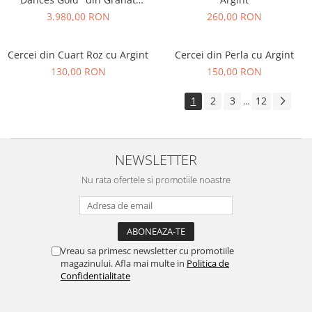
Verde cu Argint
3.980,00 RON
260,00 RON
Cercei din Cuart Roz cu Argint
Cercei din Perla cu Argint
130,00 RON
150,00 RON
1
2
3
12
...
NEWSLETTER
Nu rata ofertele si promotiile noastre
Vreau sa primesc newsletter cu promotiile
magazinului. Afla mai multe in
Politica de
Confidentialitate