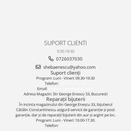
SUPORT CLIENTI
9:30-19:30
0726037030
shebaenescu@yahoo.com
Suport clienți
Program: Luni - Vineri: 09.30-19.30
Telefon:
+40 726 037 030
Email:
shebaenescu@yahoo.com
Adresa Magazin: Str George Enescu 33, Bucuresti
Reparații bijuterii
În incinta magazinului din George Enescu 33, bijutierul
Cătălin Constantinescu asigură servicii de garanție și post
garanție, dar și de reparații bijuterii din aur și argint pe loc.
Program: Luni - Vineri: 10.00-17.30.
Telefon:
+40 723 000 399