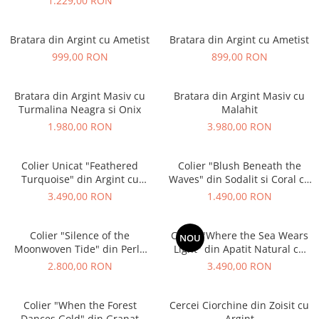
1.229,00 RON
Bratara din Argint cu Ametist
Bratara din Argint cu Ametist
999,00 RON
899,00 RON
Bratara din Argint Masiv cu
Bratara din Argint Masiv cu
Turmalina Neagra si Onix
Malahit
1.980,00 RON
3.980,00 RON
Colier Unicat "Feathered
Colier "Blush Beneath the
Turquoise" din Argint cu
Waves" din Sodalit si Coral cu
Turcoaz
Argint
3.490,00 RON
1.490,00 RON
Colier "Silence of the
Colier "Where the Sea Wears
NOU
Moonwoven Tide" din Perle
Light" din Apatit Natural cu
de Cultura cu Argint
Argint
2.800,00 RON
3.490,00 RON
Colier "When the Forest
Cercei Ciorchine din Zoisit cu
Dances Gold" din Granat
Argint