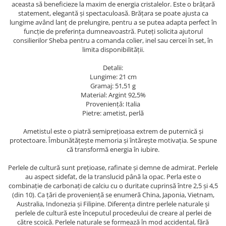
aceasta să beneficieze la maxim de energia cristalelor. Este o brățară
statement, elegantă și spectaculoasă. Brățara se poate ajusta ca
lungime având lanț de prelungire, pentru a se putea adapta perfect în
funcție de preferința dumneavoastră. Puteți solicita ajutorul
consilierilor Sheba pentru a comanda colier, inel sau cercei în set, în
limita disponibilității.
Detalii:
Lungime: 21 cm
Gramaj: 51,51 g
Material: Argint 92,5%
Provenienţă: Italia
Pietre: ametist, perlă
Ametistul este o piatră semipreţioasa extrem de puternică și
protectoare. Îmbunătățește memoria și întărește motivația. Se spune
că transformă energia în iubire.
Perlele de cultură sunt prețioase, rafinate și demne de admirat. Perlele
au aspect sidefat, de la translucid până la opac. Perla este o
combinație de carbonați de calciu cu o duritate cuprinsă între 2,5 și 4,5
(din 10). Ca țări de proveniență se enumeră China, Japonia, Vietnam,
Australia, Indonezia și Filipine. Diferența dintre perlele naturale și
perlele de cultură este începutul procedeului de creare al perlei de
către scoică. Perlele naturale se formează în mod accidental, fără