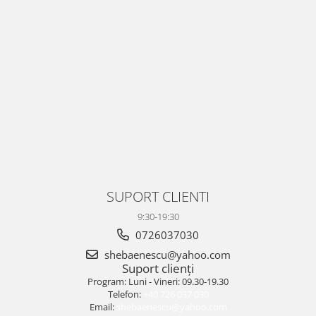
SUPORT CLIENTI
9:30-19:30
0726037030
shebaenescu@yahoo.com
Suport clienți
Program: Luni - Vineri: 09.30-19.30
Telefon:
+40 726 037 030
Email:
shebaenescu@yahoo.com