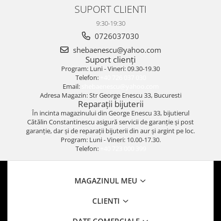
SUPORT CLIENTI
9:30-19:30
0726037030
shebaenescu@yahoo.com
Suport clienți
Program: Luni - Vineri: 09.30-19.30
Telefon:
+40 726 037 030
Email:
shebaenescu@yahoo.com
Adresa Magazin: Str George Enescu 33, Bucuresti
Reparații bijuterii
În incinta magazinului din George Enescu 33, bijutierul
Cătălin Constantinescu asigură servicii de garanție și post
garanție, dar și de reparații bijuterii din aur și argint pe loc.
Program: Luni - Vineri: 10.00-17.30.
Telefon:
+40 723 000 399
MAGAZINUL MEU
CLIENTI