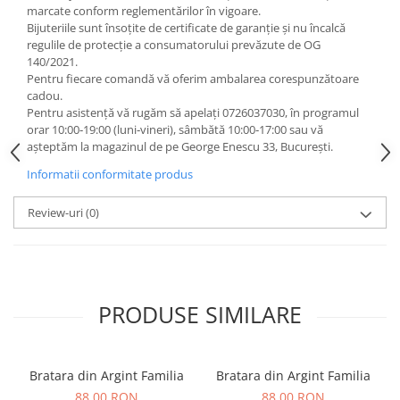
marcate conform reglementărilor în vigoare.
Bijuteriile sunt însoţite de certificate de garanţie și nu încalcă
regulile de protecție a consumatorului prevăzute de OG
140/2021.
Pentru fiecare comandă vă oferim ambalarea corespunzătoare
cadou.
Pentru asistență vă rugăm să apelați 0726037030, în programul
orar 10:00‐19:00 (luni‐vineri), sâmbătă 10:00‐17:00 sau vă
așteptăm la magazinul de pe George Enescu 33, București.
Informatii conformitate produs
Review-uri
(0)
PRODUSE SIMILARE
Bratara din Argint Familia
Bratara din Argint Familia
88,00 RON
88,00 RON