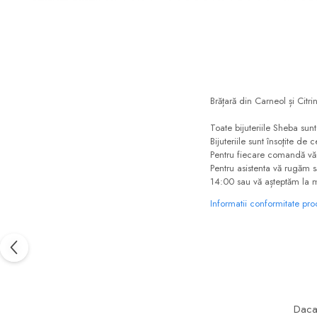
Brățară din Carneol și Citri
Toate bijuteriile Sheba sun
Bijuteriile sunt însoţite d
Pentru fiecare comandă v
Pentru asistenta vă rugăm 
14:00 sau vă așteptăm la 
Informatii conformitate pr
Daca 