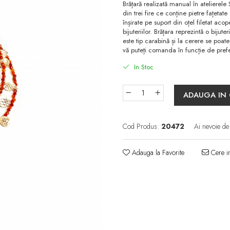
Brățară realizată manual în atelierele
din trei fire ce conține pietre fațetate
înșirate pe suport din oțel filetat aco
bijuteriilor. Brățara reprezintă o biju
este tip carabină și la cerere se poat
vă puteți comanda în funcție de preferi
In Stoc
ADAUGA IN
Cod Produs:
20472
Ai nevoie de
Adauga la Favorite
Cere in