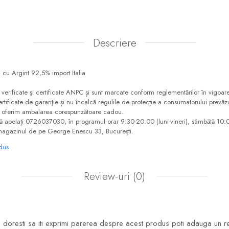
Descriere
n cu Argint 92,5% import Italia
t verificate şi certificate ANPC și sunt marcate conform reglementărilor în vigoare
e certificate de garanţie și nu încalcă regulile de protecție a consumatorului pr
ă oferim ambalarea corespunzătoare cadou.
să apelați 0726037030, în programul orar 9:30-20:00 (luni-vineri), sâmbătă 10
magazinul de pe George Enescu 33, București.
odus
Review-uri
(0)
doresti sa iti exprimi parerea despre acest produs poti adauga un r