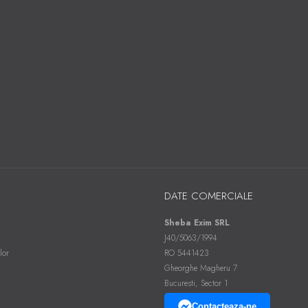
DATE COMERCIALE
Sheba Exim SRL
J40/5063/1994
lor
RO 5441423
Gheorghe Magheru 7
Bucuresti, Sector 1
Contacteaza-ne