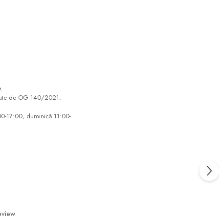
.
evăzute de OG 140/2021.
:00-17:00, duminică 11:00-
eview.