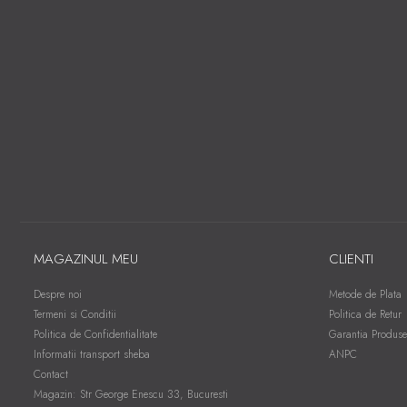
MAGAZINUL MEU
CLIENTI
Despre noi
Metode de Plata
Termeni si Conditii
Politica de Retur
Politica de Confidentialitate
Garantia Produse
Informatii transport sheba
ANPC
Contact
Magazin: Str George Enescu 33, Bucuresti