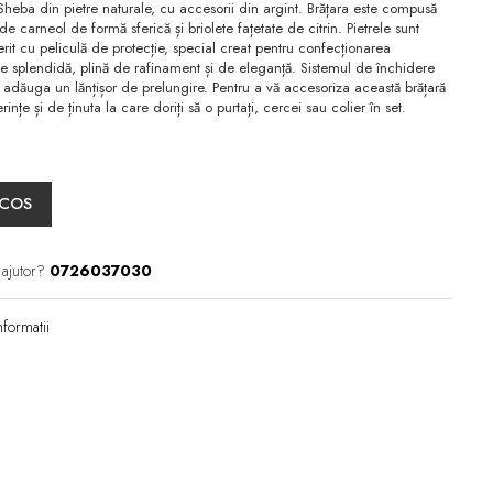
 Sheba din pietre naturale, cu accesorii din argint. Brățara este compusă
 de carneol de formă sferică și briolete fațetate de citrin. Pietrele sunt
perit cu peliculă de protecție, special creat pentru confecționarea
terie splendidă, plină de rafinament și de eleganță. Sistemul de închidere
e adăuga un lănțișor de prelungire. Pentru a vă accesoriza această brățară
nțe și de ținuta la care doriți să o purtați, cercei sau colier în set.
 COS
 ajutor?
0726037030
formatii