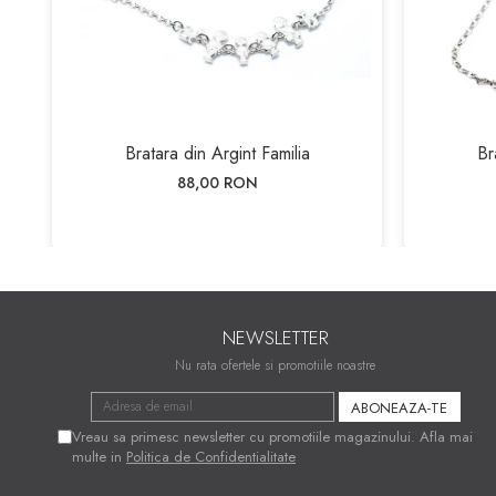
Bratara din Argint Familia
Br
88,00 RON
NEWSLETTER
Nu rata ofertele si promotiile noastre
Vreau sa primesc newsletter cu promotiile magazinului. Afla mai
multe in
Politica de Confidentialitate