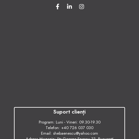
Suport clienți
Program: Luni - Vineri: 09.30-19.30
Telefon:
+40 726 037 030
Email:
shebaenescu@yahoo.com
Adresa Magazin: Str George Enescu 33, Bucuresti