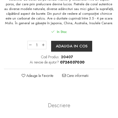
poros, dar care prin prelucrare devine lucios. Pietrele de coral autentice
au diverse modele naturale, diverse adâncituri sau mici găuri la suprafață,
căpătând aspect de burete. Din punct de vedere al compoziției chimice
este un carbonat de calciu. Are o duritate cuprinsă între 3.5 - 4 pe scara
Mohs. În general se găsește în Japonia, China, Australia, Insulele Canare.
In Stoc
ADAUGA IN COS
Cod Produs:
20407
Ai nevoie de ajutor?
0726037030
Adauga la Favorite
Cere informatii
Descriere