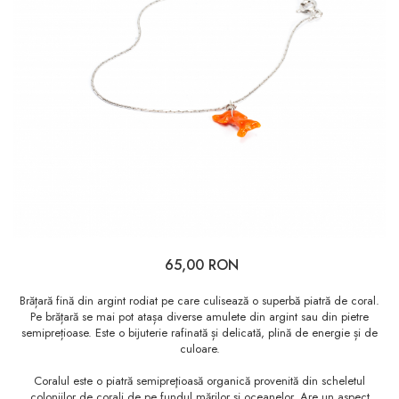
65,00 RON
Brățară fină din argint rodiat pe care culisează o superbă piatră de coral.
Pe brățară se mai pot atașa diverse amulete din argint sau din pietre
semiprețioase. Este o bijuterie rafinată și delicată, plină de energie și de
culoare.
Coralul este o piatră semipreţioasă organică provenită din scheletul
coloniilor de corali de pe fundul mărilor și oceanelor. Are un aspect