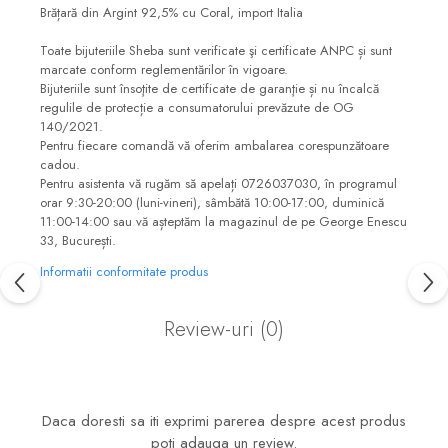
Brățară din Argint 92,5% cu Coral, import Italia
Toate bijuteriile Sheba sunt verificate şi certificate ANPC și sunt
marcate conform reglementărilor în vigoare.
Bijuteriile sunt însoţite de certificate de garanţie și nu încalcă
regulile de protecție a consumatorului prevăzute de OG
140/2021.
Pentru fiecare comandă vă oferim ambalarea corespunzătoare
cadou.
Pentru asistenta vă rugăm să apelați 0726037030, în programul
orar 9:30-20:00 (luni-vineri), sâmbătă 10:00-17:00, duminică
11:00-14:00 sau vă așteptăm la magazinul de pe George Enescu
33, București.
Informatii conformitate produs
Review-uri
(0)
Daca doresti sa iti exprimi parerea despre acest produs
poti adauga un review.