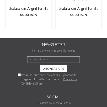
Bratara din Argint Familia
Bratara din Argint Familia
88,00 RON
88,00 RON
NEWSLETTER
Nu rata ofertele si promotiile noastre
Vreau sa primesc newsletter cu promotiile
magazinului. Afla mai multe in
Politica de
Confidentialitate
SOCIAL
Urmareste-ne in social media