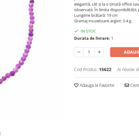
elegantă, cât și la o ținută office sa
observații. În limita disponibilității
Lungime brățară: 19 cm
Gramaj incuietoare argint: 0.4 g
IN STOC
Durata de livrare:
1
ADAUG
Cod Produs:
15622
Ai nevoie d
Adauga la Favorite
Cere 