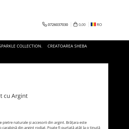
0726037030
0,00
RO
PARKLE COLLECTION.
CREATOAREA SHEBA
t cu Argint
 pietre naturale și accesorii din argint. Brățara este
 carabină din argint rodiat. Poate fi purtată atât la o ținută