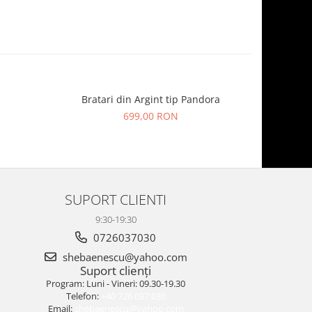
Bratari din Argint tip Pandora
Brata
699,00 RON
SUPORT CLIENTI
9:30-19:30
0726037030
shebaenescu@yahoo.com
Suport clienți
Program: Luni - Vineri: 09.30-19.30
Telefon:
+40 726 037 030
Email:
shebaenescu@yahoo.com