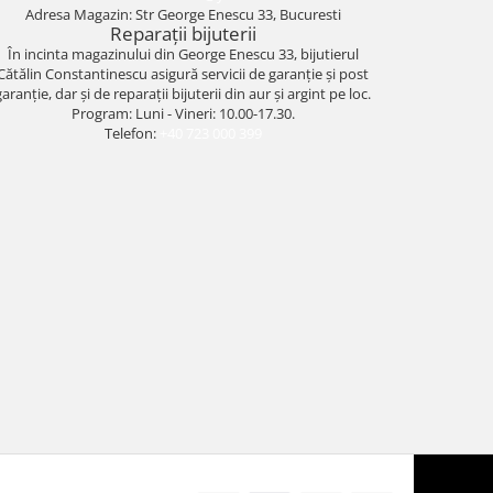
Adresa Magazin: Str George Enescu 33, Bucuresti
Reparații bijuterii
În incinta magazinului din George Enescu 33, bijutierul
Cătălin Constantinescu asigură servicii de garanție și post
garanție, dar și de reparații bijuterii din aur și argint pe loc.
Program: Luni - Vineri: 10.00-17.30.
Telefon:
+40 723 000 399