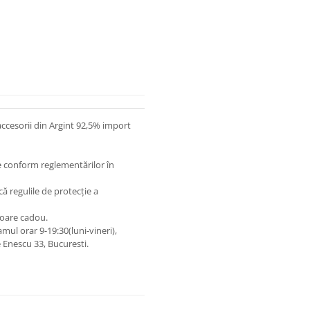
 accesorii din Argint 92,5% import
ate conform reglementărilor în
lcă regulile de protecție a
toare cadou.
ul orar 9-19:30(luni-vineri),
Enescu 33, Bucuresti.