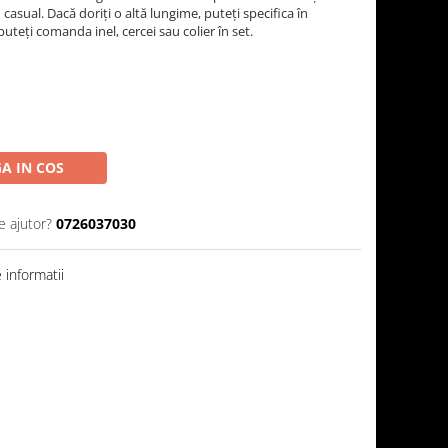
u casual. Dacă doriți o altă lungime, puteți specifica în
, puteți comanda inel, cercei sau colier în set.
A IN COS
e ajutor?
0726037030
informatii