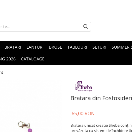
BRATARI
LANTURI
BROSE
TABLOURI
SETURI
SUMMER S
NG 2026
CATALOAGE
nt
Bratara din Fosfosideri
65,00 RON
Brățara unicat creație Sheba conține
prevăzuta cu sistem de închidere tip