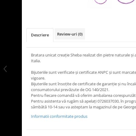
Review-uri
(0)
Descriere
Bratara unicat creație Sheba realizat din pietre naturale și
Italia.
Bijuteriile sunt verificate şi certificate ANPC și sunt marc
vigoare.
Bijuteriile sunt însoţite de certificate de garanţie și nu înca
consumatorului prevăzute de OG 140/2021.
Pentru fiecare comandă vă oferim ambalarea corespunză
Pentru asistenta vă rugăm să apelați 0726037030, în program
sâmbătă 10-14 sau va asteptam la magazinul de pe George 
Informatii conformitate produs