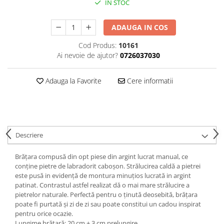
IN STOC
ADAUGA IN COS
Cod Produs:
10161
Ai nevoie de ajutor?
0726037030
Adauga la Favorite
Cere informatii
Descriere
Brățara compusă din opt piese din argint lucrat manual, ce
conține pietre de labradorit caboșon. Strălucirea caldă a pietrei
este pusă in evidență de montura minuțios lucrată in argint
patinat. Contrastul astfel realizat dă o mai mare strălucire a
pietrelor naturale. Perfectă pentru o ținută deosebită, brățara
poate fi purtată și zi de zi sau poate constitui un cadou inspirat
pentru orice ocazie.
Lungime brățară: 20 cm + 3 cm prelungire