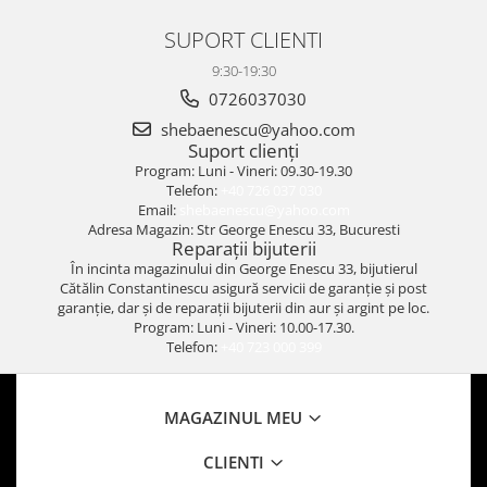
SUPORT CLIENTI
9:30-19:30
0726037030
shebaenescu@yahoo.com
Suport clienți
Program: Luni - Vineri: 09.30-19.30
Telefon:
+40 726 037 030
Email:
shebaenescu@yahoo.com
Adresa Magazin: Str George Enescu 33, Bucuresti
Reparații bijuterii
În incinta magazinului din George Enescu 33, bijutierul
Cătălin Constantinescu asigură servicii de garanție și post
garanție, dar și de reparații bijuterii din aur și argint pe loc.
Program: Luni - Vineri: 10.00-17.30.
Telefon:
+40 723 000 399
MAGAZINUL MEU
CLIENTI