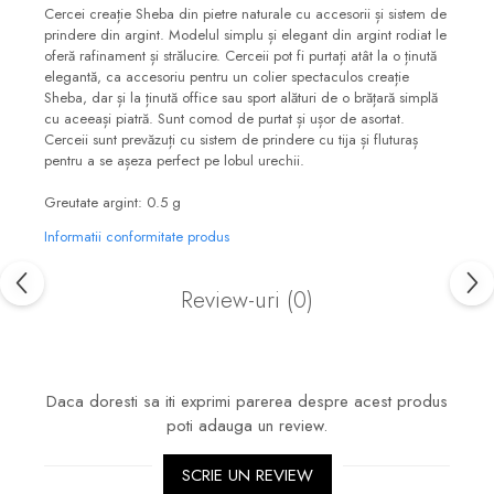
Cercei creație Sheba din pietre naturale cu accesorii și sistem de
prindere din argint. Modelul simplu și elegant din argint rodiat le
oferă rafinament și strălucire. Cerceii pot fi purtați atât la o ținută
elegantă, ca accesoriu pentru un colier spectaculos creație
Sheba, dar și la ținută office sau sport alături de o brățară simplă
cu aceeași piatră. Sunt comod de purtat și ușor de asortat.
Cerceii sunt prevăzuți cu sistem de prindere cu tija și fluturaș
pentru a se așeza perfect pe lobul urechii.
Greutate argint: 0.5 g
Informatii conformitate produs
Review-uri
(0)
Daca doresti sa iti exprimi parerea despre acest produs
poti adauga un review.
SCRIE UN REVIEW