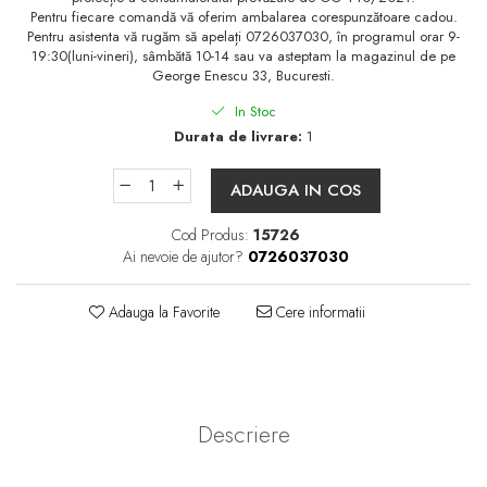
Pentru fiecare comandă vă oferim ambalarea corespunzătoare cadou.
Pentru asistenta vă rugăm să apelați 0726037030, în programul orar 9-
19:30(luni-vineri), sâmbătă 10-14 sau va asteptam la magazinul de pe
George Enescu 33, Bucuresti.
In Stoc
Durata de livrare:
1
ADAUGA IN COS
Cod Produs:
15726
Ai nevoie de ajutor?
0726037030
Adauga la Favorite
Cere informatii
Descriere