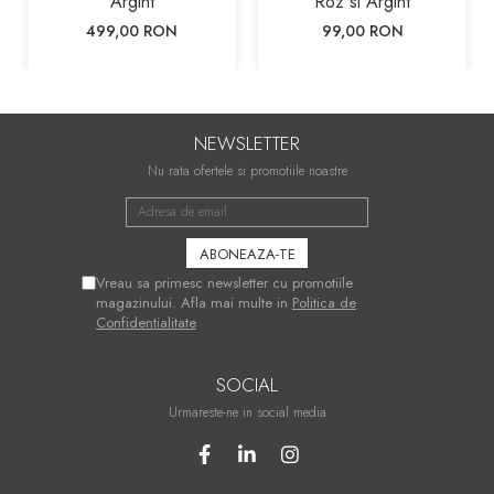
Argint
Roz si Argint
499,00 RON
99,00 RON
NEWSLETTER
Nu rata ofertele si promotiile noastre
Vreau sa primesc newsletter cu promotiile
magazinului. Afla mai multe in
Politica de
Confidentialitate
SOCIAL
Urmareste-ne in social media