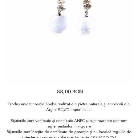
88,00 RON
Produs unicat creație Sheba realizat din pietre naturale și accesorii din
Argint 92,5% import Italia.
Bijuteriile sunt verificate şi certificate ANPC și sunt marcate conform
reglementărilor în vigoare.
Bijuteriile sunt însoţite de certificate de garanţie și nu încalcă regulile de
protecție a consumatorului prevăzute de OG 140/2021.