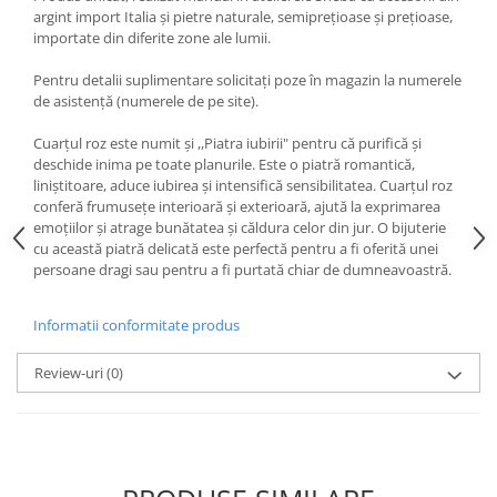
argint import Italia și pietre naturale, semiprețioase și prețioase,
importate din diferite zone ale lumii.
Pentru detalii suplimentare solicitați poze în magazin la numerele
de asistență (numerele de pe site).
Cuarțul roz este numit și ,,Piatra iubirii" pentru că purifică și
deschide inima pe toate planurile. Este o piatră romantică,
liniștitoare, aduce iubirea și intensifică sensibilitatea. Cuarțul roz
conferă frumusețe interioară și exterioară, ajută la exprimarea
emoțiilor și atrage bunătatea și căldura celor din jur. O bijuterie
cu această piatră delicată este perfectă pentru a fi oferită unei
persoane dragi sau pentru a fi purtată chiar de dumneavoastră.
Informatii conformitate produs
Review-uri
(0)