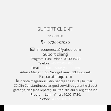
SUPORT CLIENTI
9:30-19:30
0726037030
shebaenescu@yahoo.com
Suport clienți
Program: Luni - Vineri: 09.30-19.30
Telefon:
+40 726 037 030
Email:
shebaenescu@yahoo.com
Adresa Magazin: Str George Enescu 33, Bucuresti
Reparații bijuterii
În incinta magazinului din George Enescu 33, bijutierul
Cătălin Constantinescu asigură servicii de garanție și post
garanție, dar și de reparații bijuterii din aur și argint pe loc.
Program: Luni - Vineri: 10.00-17.30.
Telefon:
+40 723 000 399