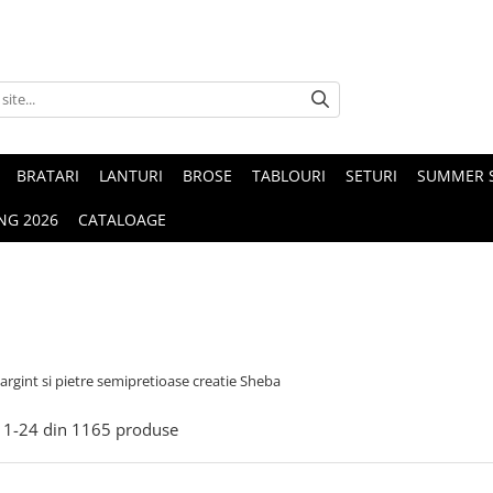
BRATARI
LANTURI
BROSE
TABLOURI
SETURI
SUMMER S
NG 2026
CATALOAGE
 argint si pietre semipretioase creatie Sheba
1-
24
din
1165
produse