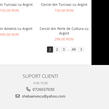
in Turcoaz cu Argint
Cercei din Turcoaz cu Argint
150,00 RON
150,00 RON
in Ametist cu Argint
Cercei din Perle de Cultura cu
Argint
399,00 RON
299,00 RON
1
2
3
49
...
SUPORT CLIENTI
9:30-19:30
0726037030
shebaenescu@yahoo.com