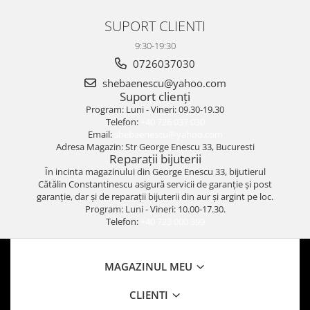
SUPORT CLIENTI
9:30-19:30
0726037030
shebaenescu@yahoo.com
Suport clienți
Program: Luni - Vineri: 09.30-19.30
Telefon:
+40 726 037 030
Email:
shebaenescu@yahoo.com
Adresa Magazin: Str George Enescu 33, Bucuresti
Reparații bijuterii
În incinta magazinului din George Enescu 33, bijutierul
Cătălin Constantinescu asigură servicii de garanție și post
garanție, dar și de reparații bijuterii din aur și argint pe loc.
Program: Luni - Vineri: 10.00-17.30.
Telefon:
+40 723 000 399
MAGAZINUL MEU
CLIENTI