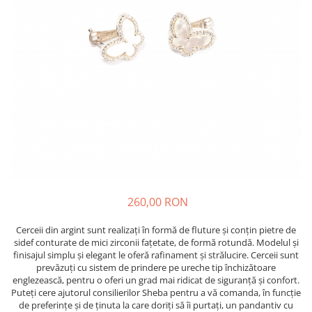
260,00 RON
Cerceii din argint sunt realizați în formă de fluture și conțin pietre de
sidef conturate de mici zirconii fațetate, de formă rotundă. Modelul și
finisajul simplu și elegant le oferă rafinament și strălucire. Cerceii sunt
prevăzuți cu sistem de prindere pe ureche tip închizătoare
englezească, pentru o oferi un grad mai ridicat de siguranță și confort.
Puteți cere ajutorul consilierilor Sheba pentru a vă comanda, în funcție
de preferințe și de ținuta la care doriți să îi purtați, un pandantiv cu