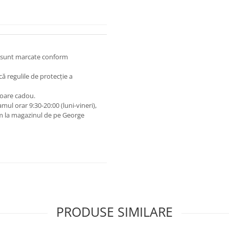
 și sunt marcate conform
lcă regulile de protecție a
toare cadou.
ul orar 9:30-20:00 (luni-vineri),
m la magazinul de pe George
PRODUSE SIMILARE