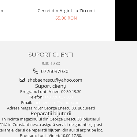
int
Cercei din Argint cu Zirconii
Cer
65,00 RON
SUPORT CLIENTI
9:30-19:30
0726037030
shebaenescu@yahoo.com
Suport clienți
Program: Luni - Vineri: 09.30-19.30
Telefon:
+40 726 037 030
Email:
shebaenescu@yahoo.com
Adresa Magazin: Str George Enescu 33, Bucuresti
Reparații bijuterii
În incinta magazinului din George Enescu 33, bijutierul
Cătălin Constantinescu asigură servicii de garanție și post
garanție, dar și de reparații bijuterii din aur și argint pe loc.
Program: Luni - Vineri: 10.00-17.30.