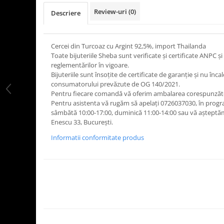
Review-uri
(0)
Descriere
Cercei din Turcoaz cu Argint 92,5%, import Thailanda
Toate bijuteriile Sheba sunt verificate şi certificate ANPC
reglementărilor în vigoare.
Bijuteriile sunt însoţite de certificate de garanţie și nu înca
consumatorului prevăzute de OG 140/2021.
Pentru fiecare comandă vă oferim ambalarea corespunză
Pentru asistenta vă rugăm să apelați 0726037030, în program
sâmbătă 10:00-17:00, duminică 11:00-14:00 sau vă așteptă
Enescu 33, București.
Informatii conformitate produs