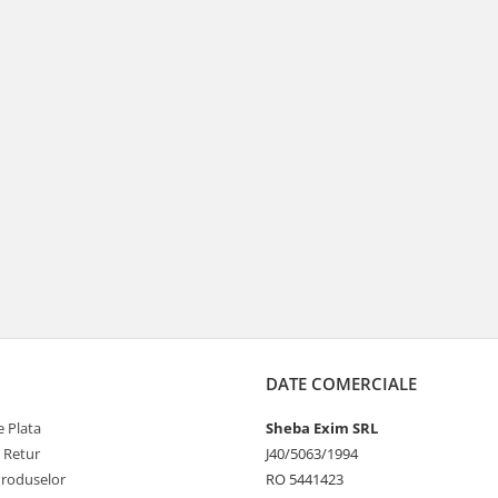
DATE COMERCIALE
 Plata
Sheba Exim SRL
e Retur
J40/5063/1994
Produselor
RO 5441423