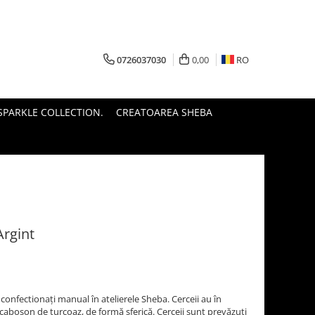
0726037030
0,00
RO
PARKLE COLLECTION.
CREATOAREA SHEBA
Argint
 confectionați manual în atelierele Sheba. Cerceii au în
caboșon de turcoaz, de formă sferică. Cerceii sunt prevăzuți