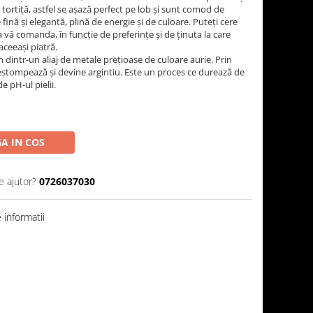
tortiță, astfel se așază perfect pe lob și sunt comod de
 fină și elegantă, plină de energie și de culoare. Puteți cere
a vă comanda, în funcție de preferințe și de ținuta la care
aceeași piatră.
n dintr-un aliaj de metale prețioase de culoare aurie. Prin
 estompează și devine argintiu. Este un proces ce durează de
e pH-ul pielii.
A IN COS
e ajutor?
0726037030
informatii