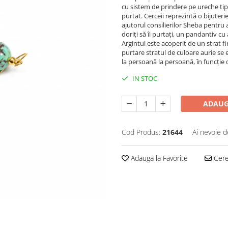
cu sistem de prindere pe ureche tip 
purtat. Cerceii reprezintă o bijuterie
ajutorul consilierilor Sheba pentru 
doriți să îi purtați, un pandantiv cu 
Argintul este acoperit de un strat fi
purtare stratul de culoare aurie se
la persoană la persoană, în funcție d
IN STOC
ADAUG
Cod Produs:
21644
Ai nevoie d
Adauga la Favorite
Cere 