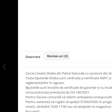
Review-uri
(0)
Descriere
Cercei Creație Sheba din Pietre Naturale cu accesorii din Ar
Toate bijuteriile Sheba sunt verificate şi certificate ANPC
reglementărilor în vigoare.
Bijuteriile sunt însoţite de certificate de garanţie și nu înca
consumatorului prevăzute de OG 140/2021.
Pentru fiecare comandă vă oferim ambalarea corespunză
Pentru asistență vă rugăm să apelați 0726037030, în progra
vineri), sâmbătă 10:00‐17:00 sau vă așteptăm la magazinul
București.