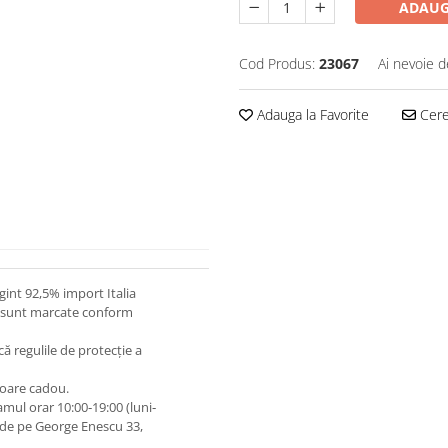
ADAUG
Cod Produs:
23067
Ai nevoie d
Adauga la Favorite
Cere 
gint 92,5% import Italia
 și sunt marcate conform
lcă regulile de protecție a
toare cadou.
mul orar 10:00‐19:00 (luni‐
 de pe George Enescu 33,