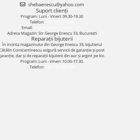
shebaenescu@yahoo.com
Suport clienți
Program: Luni - Vineri: 09.30-19.30
Telefon:
+40 726 037 030
Email:
shebaenescu@yahoo.com
Adresa Magazin: Str George Enescu 33, Bucuresti
Reparații bijuterii
În incinta magazinului din George Enescu 33, bijutierul
Cătălin Constantinescu asigură servicii de garanție și post
garanție, dar și de reparații bijuterii din aur și argint pe loc.
Program: Luni - Vineri: 10.00-17.30.
Telefon:
+40 723 000 399