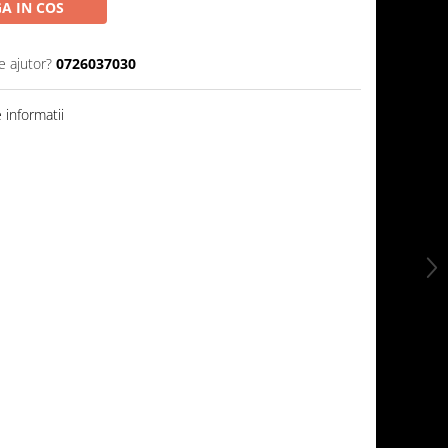
A IN COS
e ajutor?
0726037030
informatii