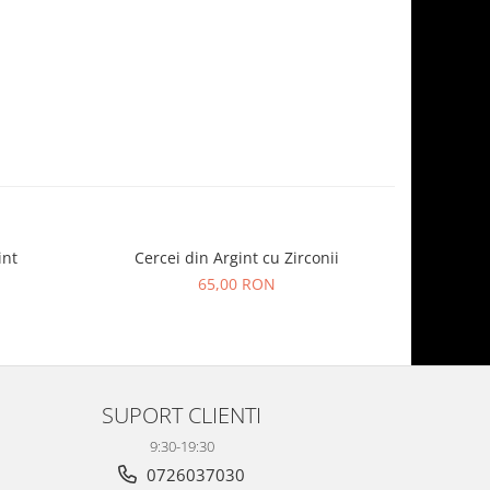
int
Cercei din Argint cu Zirconii
Cer
65,00 RON
SUPORT CLIENTI
9:30-19:30
0726037030