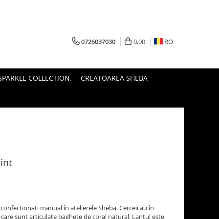
0726037030
0,00
RO
PARKLE COLLECTION.
CREATOAREA SHEBA
int
 confectionați manual în atelierele Sheba. Cerceii au în
 care sunt articulate baghete de coral natural. Lanțul este