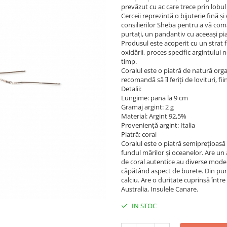
prevăzut cu ac care trece prin lobu
Cerceii reprezintă o bijuterie fină și
consilierilor Sheba pentru a vă coman
purtați, un pandantiv cu aceeași pia
Produsul este acoperit cu un strat fi
oxidării, proces specific argintului
timp.
Coralul este o piatră de natură orga
recomandă să îl feriți de lovituri, fi
Detalii:
Lungime: pana la 9 cm
Gramaj argint: 2 g
Material: Argint 92,5%
Provenienţă argint: Italia
Piatră: coral
Coralul este o piatră semipreţioasă 
fundul mărilor și oceanelor. Are un 
de coral autentice au diverse modele
căpătând aspect de burete. Din pun
calciu. Are o duritate cuprinsă între
Australia, Insulele Canare.
IN STOC