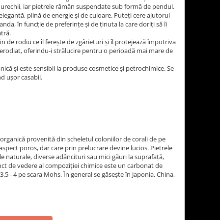
l urechii, iar pietrele rămân suspendate sub formă de pendul.
 elegantă, plină de energie și de culoare. Puteți cere ajutorul
da, în funcție de preferințe și de ținuta la care doriți să îi
tră.
n de rodiu ce îl ferește de zgârieturi și îl protejează împotriva
 nerodiat, oferindu-i strălucire pentru o perioadă mai mare de
nică și este sensibil la produse cosmetice și petrochimice. Se
ind ușor casabil.
organică provenită din scheletul coloniilor de corali de pe
aspect poros, dar care prin prelucrare devine lucios. Pietrele
 naturale, diverse adâncituri sau mici găuri la suprafață,
ct de vedere al compoziției chimice este un carbonat de
 3.5 - 4 pe scara Mohs. În general se găsește în Japonia, China,