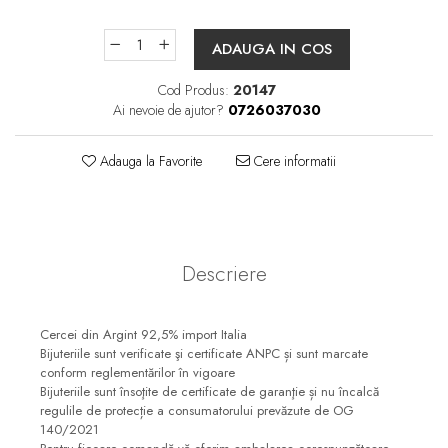
ADAUGA IN COS
Cod Produs:
20147
Ai nevoie de ajutor?
0726037030
Adauga la Favorite
Cere informatii
Descriere
Cercei din Argint 92,5% import Italia
Bijuteriile sunt verificate şi certificate ANPC și sunt marcate
conform reglementărilor în vigoare
Bijuteriile sunt însoţite de certificate de garanţie și nu încalcă
regulile de protecție a consumatorului prevăzute de OG
140/2021