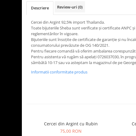
Review-uri
(0)
Descriere
Cercei din Argint 92,5% import Thailanda.
Toate bijuteriile Sheba sunt verificate şi certificate ANPC
reglementărilor în vigoare.
Bijuteriile sunt însoţite de certificate de garanţie și nu înca
consumatorului prevăzute de OG 140/2021.
Pentru fiecare comandă vă oferim ambalarea corespunză
Pentru asistenta vă rugăm să apelați 0726037030, în program
sâmbătă 10-17 sau va asteptam la magazinul de pe George 
Informatii conformitate produs
Cercei din Argint cu Rubin
Ce
75,00 RON