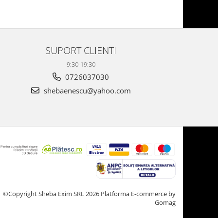
SUPORT CLIENTI
9:30-19:30
0726037030
shebaenescu@yahoo.com
©Copyright Sheba Exim SRL 2026
Platforma E-commerce by
Gomag