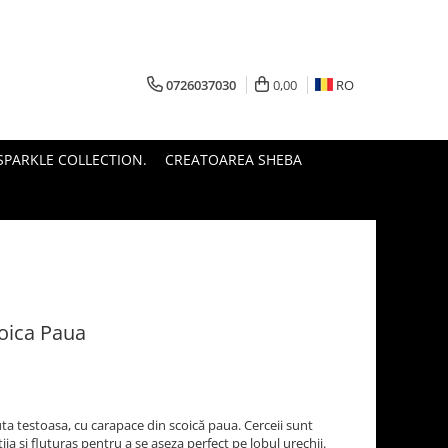
0726037030
0,00
RO
PARKLE COLLECTION.
CREATOAREA SHEBA
coica Paua
ta testoasa, cu carapace din scoică paua. Cerceii sunt
ja și fluturaș pentru a se așeza perfect pe lobul urechii.