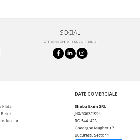
SOCIAL
Urmareste-ne in social media
DATE COMERCIALE
 Plata
Sheba Exim SRL
e Retur
J40/5063/1994
Produselor
RO 5441423
Gheorghe Magheru 7
Bucuresti, Sector 1