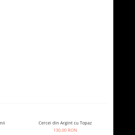
nii
Cercei din Argint cu Topaz
Ce
130,00 RON