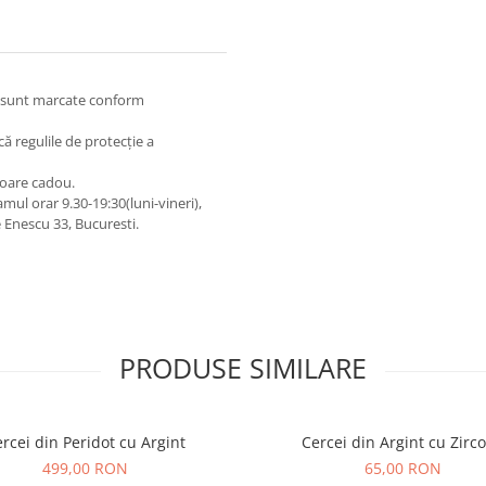
 și sunt marcate conform
lcă regulile de protecție a
toare cadou.
ul orar 9.30-19:30(luni-vineri),
Enescu 33, Bucuresti.
PRODUSE SIMILARE
rcei din Peridot cu Argint
Cercei din Argint cu Zirco
499,00 RON
65,00 RON