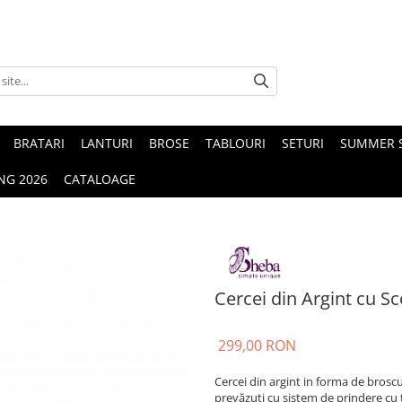
BRATARI
LANTURI
BROSE
TABLOURI
SETURI
SUMMER S
NG 2026
CATALOAGE
Cercei din Argint cu S
299,00 RON
Cercei din argint in forma de broscu
prevăzuți cu sistem de prindere cu ti