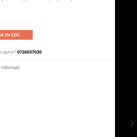
A IN COS
e ajutor?
0726037030
informatii