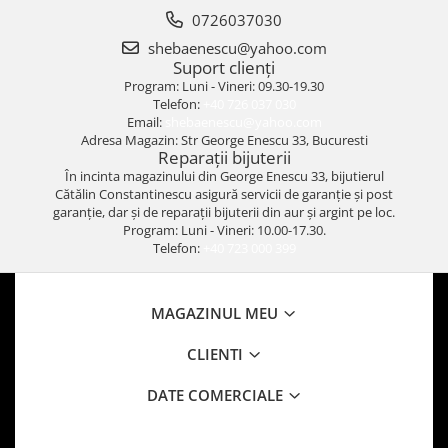
0726037030
shebaenescu@yahoo.com
Suport clienți
Program: Luni - Vineri: 09.30-19.30
Telefon:
+40 726 037 030
Email:
shebaenescu@yahoo.com
Adresa Magazin: Str George Enescu 33, Bucuresti
Reparații bijuterii
În incinta magazinului din George Enescu 33, bijutierul
Cătălin Constantinescu asigură servicii de garanție și post
garanție, dar și de reparații bijuterii din aur și argint pe loc.
Program: Luni - Vineri: 10.00-17.30.
Telefon:
+40 723 000 399
MAGAZINUL MEU
CLIENTI
DATE COMERCIALE