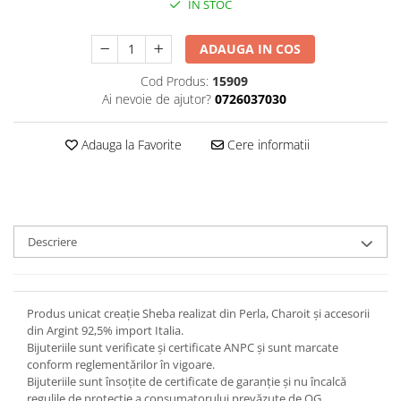
IN STOC
ADAUGA IN COS
Cod Produs:
15909
Ai nevoie de ajutor?
0726037030
Adauga la Favorite
Cere informatii
Descriere
Produs unicat creație Sheba realizat din Perla, Charoit și accesorii
din Argint 92,5% import Italia.
Bijuteriile sunt verificate şi certificate ANPC și sunt marcate
conform reglementărilor în vigoare.
Bijuteriile sunt însoţite de certificate de garanţie și nu încalcă
regulile de protecție a consumatorului prevăzute de OG