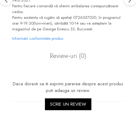
140/2021.
Pentru fiecare comandă vă oferim ambalarea corespunzătoare
cadou.
Pentru asistenta vă rugăm să apelați 0726037030, în programul
orar 9-19:30(luni-vineri), sâmbătă 10-14 sau va asteptam la
magazinul de pe George Enescu 33, Bucuresti.
Informatii conformitate produs
Review-uri
(0)
Daca doresti sa iti exprimi parerea despre acest produs
poti adauga un review.
SCRIE UN REVIEW