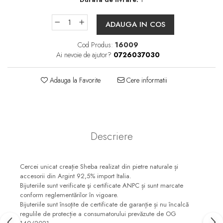
ADAUGA IN COS
Cod Produs:
16009
Ai nevoie de ajutor?
0726037030
Adauga la Favorite
Cere informatii
Descriere
Cercei unicat creație Sheba realizat din pietre naturale și
accesorii din Argint 92,5% import Italia.
Bijuteriile sunt verificate şi certificate ANPC și sunt marcate
conform reglementărilor în vigoare.
Bijuteriile sunt însoţite de certificate de garanţie și nu încalcă
regulile de protecție a consumatorului prevăzute de OG