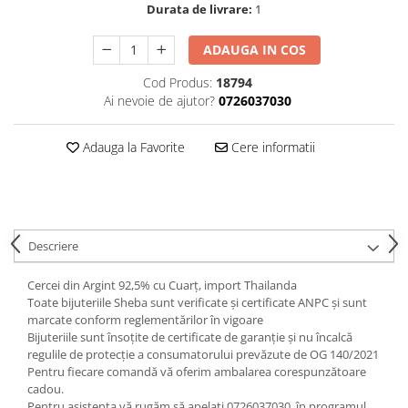
Durata de livrare:
1
ADAUGA IN COS
Cod Produs:
18794
Ai nevoie de ajutor?
0726037030
Adauga la Favorite
Cere informatii
Descriere
Cercei din Argint 92,5% cu Cuarţ, import Thailanda
Toate bijuteriile Sheba sunt verificate şi certificate ANPC și sunt
marcate conform reglementărilor în vigoare
Bijuteriile sunt însoţite de certificate de garanţie și nu încalcă
regulile de protecție a consumatorului prevăzute de OG 140/2021
Pentru fiecare comandă vă oferim ambalarea corespunzătoare
cadou.
Pentru asistenta vă rugăm să apelați 0726037030, în programul