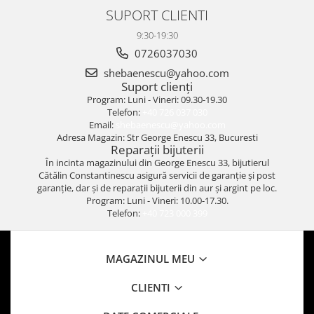
SUPORT CLIENTI
9:30-19:30
0726037030
shebaenescu@yahoo.com
Suport clienți
Program: Luni - Vineri: 09.30-19.30
Telefon:
+40 726 037 030
Email:
shebaenescu@yahoo.com
Adresa Magazin: Str George Enescu 33, Bucuresti
Reparații bijuterii
În incinta magazinului din George Enescu 33, bijutierul
Cătălin Constantinescu asigură servicii de garanție și post
garanție, dar și de reparații bijuterii din aur și argint pe loc.
Program: Luni - Vineri: 10.00-17.30.
Telefon:
+40 723 000 399
MAGAZINUL MEU
CLIENTI