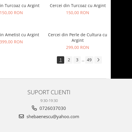
in Turcoaz cu Argint
Cercei din Turcoaz cu Argint
150,00 RON
150,00 RON
in Ametist cu Argint
Cercei din Perle de Cultura cu
Argint
399,00 RON
299,00 RON
1
2
3
49
...
SUPORT CLIENTI
9:30-19:30
0726037030
shebaenescu@yahoo.com