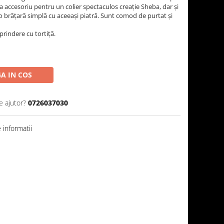
 ca accesoriu pentru un colier spectaculos creație Sheba, dar și
e o brățară simplă cu aceeași piatră. Sunt comod de purtat și
prindere cu tortiță.
A IN COS
e ajutor?
0726037030
informatii