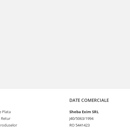
DATE COMERCIALE
 Plata
Sheba Exim SRL
e Retur
J40/5063/1994
Produselor
RO 5441423