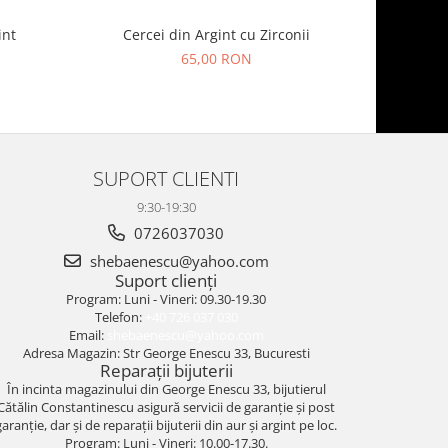
int
Cercei din Argint cu Zirconii
Cer
65,00 RON
SUPORT CLIENTI
9:30-19:30
0726037030
shebaenescu@yahoo.com
Suport clienți
Program: Luni - Vineri: 09.30-19.30
Telefon:
+40 726 037 030
Email:
shebaenescu@yahoo.com
Adresa Magazin: Str George Enescu 33, Bucuresti
Reparații bijuterii
În incinta magazinului din George Enescu 33, bijutierul
Cătălin Constantinescu asigură servicii de garanție și post
garanție, dar și de reparații bijuterii din aur și argint pe loc.
Program: Luni - Vineri: 10.00-17.30.