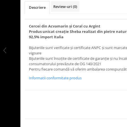
Review-uri
(0)
Descriere
Cercei din Acvamarin și Coral cu Argint
Produs unicat creație Sheba realizat din pietre natura
92,5% import Italia
Bijuteriile sunt verificate şi certificate ANPC și sunt marc
vigoare
Bijuteriile sunt însoţite de certificate de garanţie și nu înca
consumatorului prevăzute de OG 140/2021
Pentru fiecare comandă vă oferim ambalarea corespunză
Informatii conformitate produs