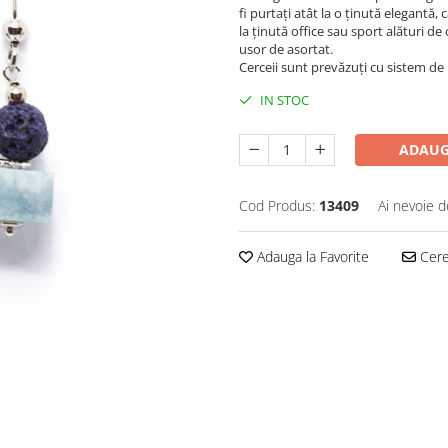
fi purtați atât la o ținută elegantă,
la ținută office sau sport alături d
usor de asortat.
Cerceii sunt prevăzuți cu sistem de 
IN STOC
ADAUG
Cod Produs:
13409
Ai nevoie d
Adauga la Favorite
Cere 