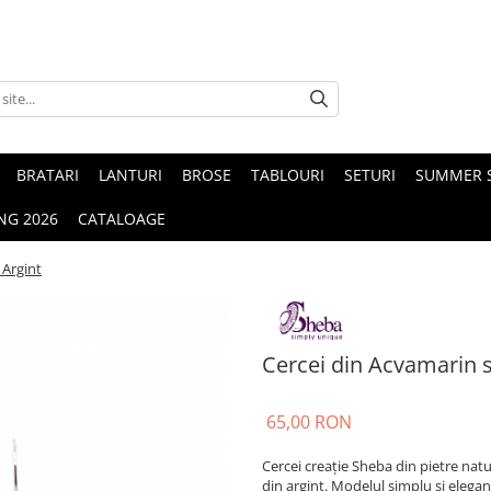
BRATARI
LANTURI
BROSE
TABLOURI
SETURI
SUMMER S
NG 2026
CATALOAGE
 Argint
Cercei din Acvamarin s
65,00 RON
Cercei creație Sheba din pietre natu
din argint. Modelul simplu si elegant