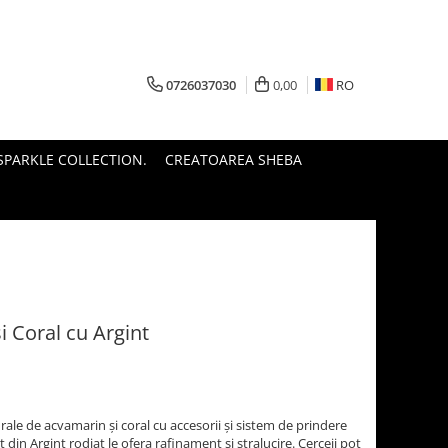
0726037030
0,00
RO
PARKLE COLLECTION.
CREATOAREA SHEBA
i Coral cu Argint
rale de acvamarin și coral cu accesorii și sistem de prindere
 din Argint rodiat le ofera rafinament si stralucire. Cerceii pot