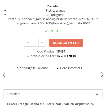
Detalii:
Pietre: granat
Culori: grena
Pentru suport vă rugăm să apelați nr de asistență 0726037030, în
programul orar 9.30-19.30 (luni-vineri), sâmbătă 10-14.
IN STOC
ADAUGA IN COS
Cod Produs:
13451
Ai nevoie de ajutor?
0726037030
Adauga la Favorite
Cere informatii
Descriere
Cercei Creație Sheba din Pietre Naturale cu Argint 92,5%