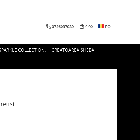
0726037030
0,00
RO
PARKLE COLLECTION.
CREATOAREA SHEBA
metist