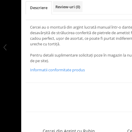
Review-uri
(0)
Descriere
Cercei au o montură din argint lucrată manual într-o dante
desavârșită de strălucirea conferită de pietrele de ametist 
cadou perfect, ușor de asortat, ce poate fi purtat indiferen
ureche cu tortiță.
Pentru detalii suplimentare solicitați poze în magazin la 
de pe site).
Informatii conformitate produs
Cercei din Argint cu Rubin
Ce