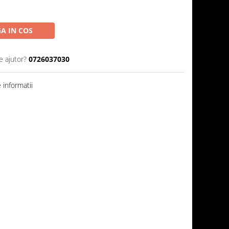
A IN COS
e ajutor?
0726037030
informatii