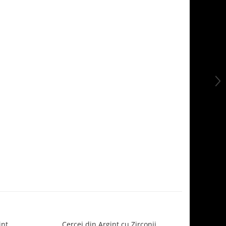
int
Cercei din Argint cu Zirconii
Cer