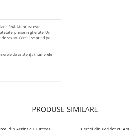
larie fină. Montura este
fațetate, prinse în gheruțe. Un
t de sezon. Cerceii se prind pe
numerele de asistență (numerele
PRODUSE SIMILARE
rcei din Argint cu Turcoaz
Cercei din Peridot cu Arg