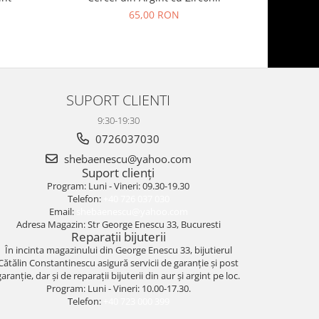
65,00 RON
SUPORT CLIENTI
9:30-19:30
0726037030
shebaenescu@yahoo.com
Suport clienți
Program: Luni - Vineri: 09.30-19.30
Telefon:
+40 726 037 030
Email:
shebaenescu@yahoo.com
Adresa Magazin: Str George Enescu 33, Bucuresti
Reparații bijuterii
În incinta magazinului din George Enescu 33, bijutierul
Cătălin Constantinescu asigură servicii de garanție și post
garanție, dar și de reparații bijuterii din aur și argint pe loc.
Program: Luni - Vineri: 10.00-17.30.
Telefon:
+40 723 000 399