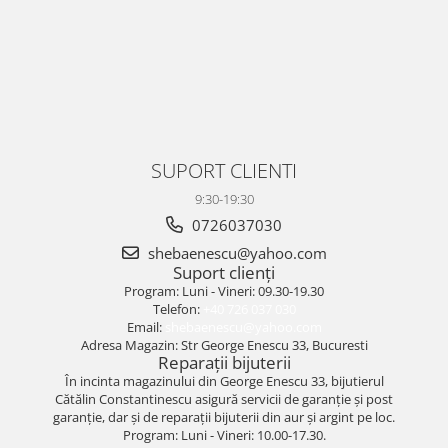
SUPORT CLIENTI
9:30-19:30
0726037030
shebaenescu@yahoo.com
Suport clienți
Program: Luni - Vineri: 09.30-19.30
Telefon:
+40 726 037 030
Email:
shebaenescu@yahoo.com
Adresa Magazin: Str George Enescu 33, Bucuresti
Reparații bijuterii
În incinta magazinului din George Enescu 33, bijutierul
Cătălin Constantinescu asigură servicii de garanție și post
garanție, dar și de reparații bijuterii din aur și argint pe loc.
Program: Luni - Vineri: 10.00-17.30.