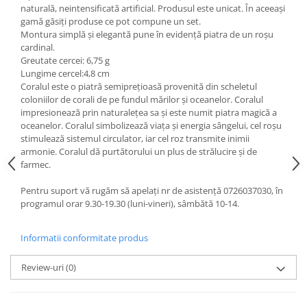
naturală, neintensificată artificial. Produsul este unicat. În aceeași
gamă găsiți produse ce pot compune un set.
Montura simplă și elegantă pune în evidență piatra de un roșu
cardinal.
Greutate cercei: 6,75 g
Lungime cercel:4,8 cm
Coralul este o piatră semipreţioasă provenită din scheletul
coloniilor de corali de pe fundul mărilor și oceanelor. Coralul
impresionează prin naturalețea sa și este numit piatra magică a
oceanelor. Coralul simbolizează viața și energia sângelui, cel roșu
stimulează sistemul circulator, iar cel roz transmite inimii
armonie. Coralul dă purtătorului un plus de strălucire și de
farmec.
Pentru suport vă rugăm să apelați nr de asistență 0726037030, în
programul orar 9.30-19.30 (luni-vineri), sâmbătă 10-14.
Informatii conformitate produs
Review-uri
(0)