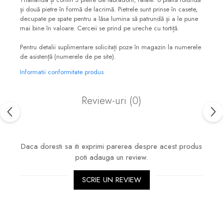
și două pietre în formă de lacrimă. Pietrele sunt prinse în casete,
decupate pe spate pentru a lăsa lumina să patrundă și a le pune
mai bine în valoare. Cerceii se prind pe ureche cu tortiță.
Pentru detalii suplimentare solicitați poze în magazin la numerele
de asistență (numerele de pe site).
Informatii conformitate produs
Review-uri
(0)
Daca doresti sa iti exprimi parerea despre acest produs
poti adauga un review.
SCRIE UN REVIEW