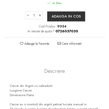
In Stoc
ADAUGA IN COS
Cod Produs:
9054
Ai nevoie de ajutor?
0726037030
Adauga la Favorite
Cere informatii
Descriere
Cercei din Argint cu Labradorit
Lungime Cercei:
Dimensiune Piatra :
Cercei au o montură din argint patinat lucrata manual in
Thailanda și contin 3 pietre de labradorit, fatate: o piatră rotundă