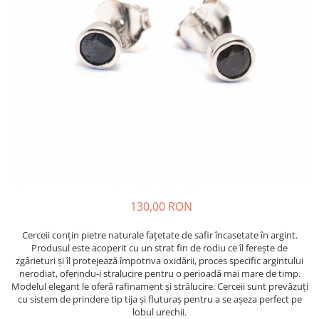
130,00 RON
Cerceii conțin pietre naturale fațetate de safir încasetate în argint.
Produsul este acoperit cu un strat fin de rodiu ce îl ferește de
zgârieturi și îl protejează împotriva oxidării, proces specific argintului
nerodiat, oferindu-i stralucire pentru o perioadă mai mare de timp.
Modelul elegant le oferă rafinament și strălucire. Cerceii sunt prevăzuți
cu sistem de prindere tip tija și fluturaș pentru a se așeza perfect pe
lobul urechii.