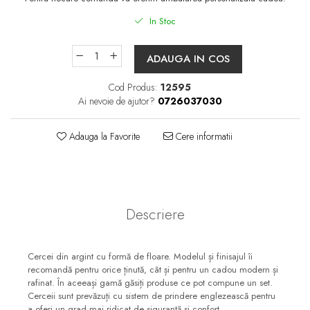
In Stoc
ADAUGA IN COS
Cod Produs:
12595
Ai nevoie de ajutor?
0726037030
Adauga la Favorite
Cere informatii
Descriere
Cercei din argint cu formă de floare. Modelul și finisajul îi
recomandă pentru orice ținută, cât și pentru un cadou modern și
rafinat. În aceeași gamă găsiți produse ce pot compune un set.
Cerceii sunt prevăzuți cu sistem de prindere englezească pentru
a oferi un grad mai ridicat de siguranță si confort.