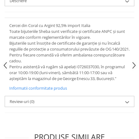
Descriere
Cercei din Coral cu Argint 92,5% import Italia
Toate bijuteriile Sheba sunt verificate şi certificate ANPC și sunt
marcate conform reglementărilor în vigoare.
Bijuteriile sunt însoţite de certificate de garanţie și nu încalcă
regulile de protecție a consumatorului prevăzute de OG 140/2021.
Pentru fiecare comandă vă oferim ambalarea corespunzătoare
cadou.
Pentru asistență vă rugăm să apelați 0726037030, în programul
orar 10:00‑19:00 (luni‑vineri), sâmbătă 11:00‑17:00 sau vă
așteptăm la magazinul de pe George Enescu 33, București."
Informatii conformitate produs
Review-uri
(0)
PRODUSE SIMILARE