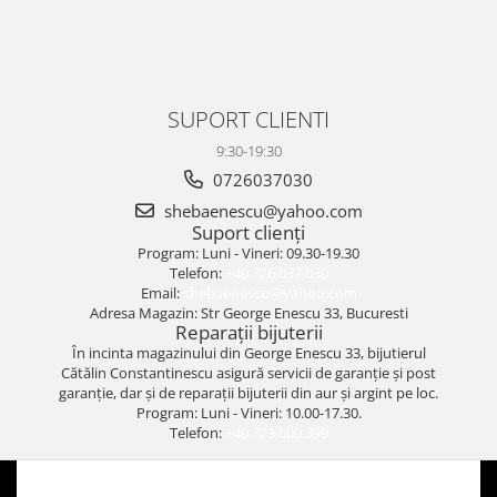
SUPORT CLIENTI
9:30-19:30
0726037030
shebaenescu@yahoo.com
Suport clienți
Program: Luni - Vineri: 09.30-19.30
Telefon:
+40 726 037 030
Email:
shebaenescu@yahoo.com
Adresa Magazin: Str George Enescu 33, Bucuresti
Reparații bijuterii
În incinta magazinului din George Enescu 33, bijutierul
Cătălin Constantinescu asigură servicii de garanție și post
garanție, dar și de reparații bijuterii din aur și argint pe loc.
Program: Luni - Vineri: 10.00-17.30.
Telefon:
+40 723 000 399