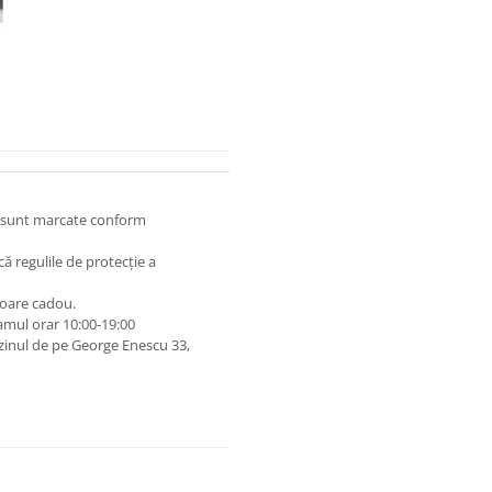
 și sunt marcate conform
lcă regulile de protecție a
oare cadou.
amul orar 10:00‑19:00
zinul de pe George Enescu 33,