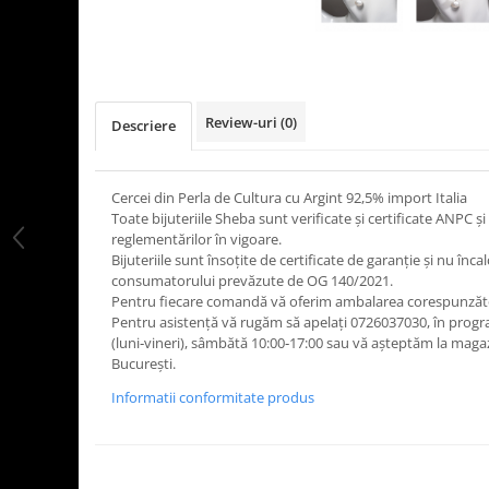
Review-uri
(0)
Descriere
Cercei din Perla de Cultura cu Argint 92,5% import Italia
Toate bijuteriile Sheba sunt verificate şi certificate ANPC
reglementărilor în vigoare.
Bijuteriile sunt însoţite de certificate de garanţie și nu înca
consumatorului prevăzute de OG 140/2021.
Pentru fiecare comandă vă oferim ambalarea corespunzăt
Pentru asistență vă rugăm să apelați 0726037030, în progr
(luni‑vineri), sâmbătă 10:00‑17:00 sau vă așteptăm la maga
București.
Informatii conformitate produs