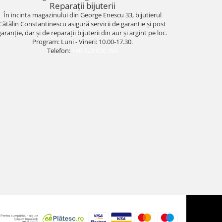
Reparații bijuterii
În incinta magazinului din George Enescu 33, bijutierul
Cătălin Constantinescu asigură servicii de garanție și post
garanție, dar și de reparații bijuterii din aur și argint pe loc.
Program: Luni - Vineri: 10.00-17.30.
Telefon:
+40 723 000 399