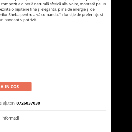
n compoziție o perlă naturală sferică alb-ivoire, montată pe un
ezintă o bijuterie fină și elegantă, plină de energie și de
ierilor Sheba pentru a vă comanda, în funcție de preferințe și
, un pandantiv potrivit.
A IN COS
e ajutor?
0726037030
informatii