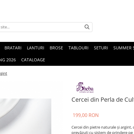
BRATARI
LANTURI
BROSE
TABLOURI
SETURI
SUMMER S
NG 2026
CATALOAGE
rgint
Cercei din Perla de Cul
199,00 RON
Cercei din pietre naturale și argint,
prevăzuți cu sistem de prindere pe u