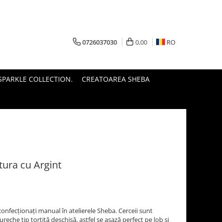
0726037030
0,00
RO
PARKLE COLLECTION.
CREATOAREA SHEBA
tura cu Argint
 confecționați manual în atelierele Sheba. Cerceii sunt
reche tip tortiță deschisă, astfel se așază perfect pe lob și