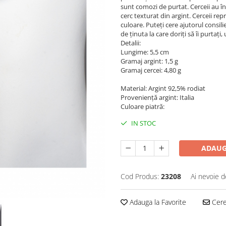
sunt comozi de purtat. Cerceii au î
cerc texturat din argint. Cerceii repr
culoare. Puteți cere ajutorul consil
de ținuta la care doriți să îi purtați
Detalii:
Lungime: 5,5 cm
Gramaj argint: 1,5 g
Gramaj cercei: 4,80 g
Material: Argint 92,5% rodiat
Proveniență argint: Italia
Culoare piatră:
IN STOC
ADAUG
Cod Produs:
23208
Ai nevoie d
Adauga la Favorite
Cere 