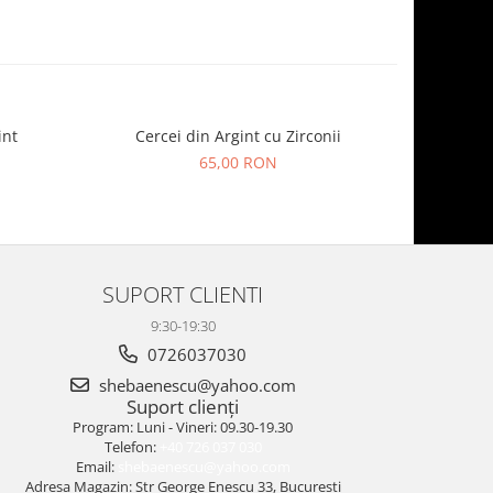
int
Cercei din Argint cu Zirconii
Cer
65,00 RON
SUPORT CLIENTI
9:30-19:30
0726037030
shebaenescu@yahoo.com
Suport clienți
Program: Luni - Vineri: 09.30-19.30
Telefon:
+40 726 037 030
Email:
shebaenescu@yahoo.com
Adresa Magazin: Str George Enescu 33, Bucuresti