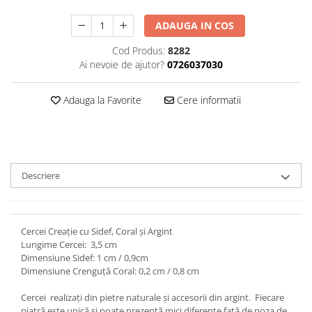
ADAUGA IN COS
Cod Produs:
8282
Ai nevoie de ajutor?
0726037030
Adauga la Favorite
Cere informatii
Descriere
Cercei Creație cu Sidef, Coral și Argint
Lungime Cercei: 3,5 cm
Dimensiune Sidef: 1 cm / 0,9cm
Dimensiune Crenguță Coral: 0,2 cm / 0,8 cm
Cercei realizați din pietre naturale și accesorii din argint. Fiecare
piatră este unică și poate prezentă mici diferențe față de poza de