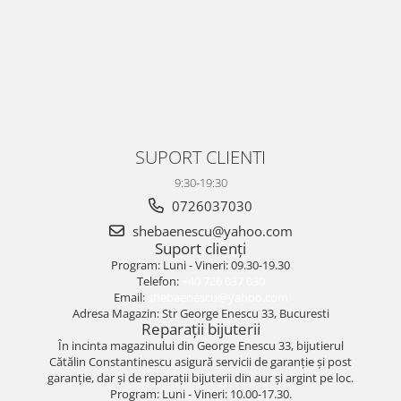
SUPORT CLIENTI
9:30-19:30
0726037030
shebaenescu@yahoo.com
Suport clienți
Program: Luni - Vineri: 09.30-19.30
Telefon:
+40 726 037 030
Email:
shebaenescu@yahoo.com
Adresa Magazin: Str George Enescu 33, Bucuresti
Reparații bijuterii
În incinta magazinului din George Enescu 33, bijutierul
Cătălin Constantinescu asigură servicii de garanție și post
garanție, dar și de reparații bijuterii din aur și argint pe loc.
Program: Luni - Vineri: 10.00-17.30.