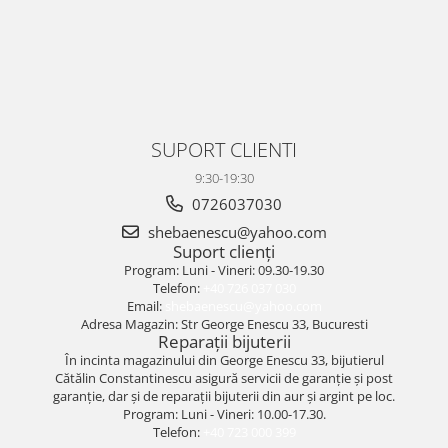
SUPORT CLIENTI
9:30-19:30
0726037030
shebaenescu@yahoo.com
Suport clienți
Program: Luni - Vineri: 09.30-19.30
Telefon:
+40 726 037 030
Email:
shebaenescu@yahoo.com
Adresa Magazin: Str George Enescu 33, Bucuresti
Reparații bijuterii
În incinta magazinului din George Enescu 33, bijutierul
Cătălin Constantinescu asigură servicii de garanție și post
garanție, dar și de reparații bijuterii din aur și argint pe loc.
Program: Luni - Vineri: 10.00-17.30.
Telefon:
+40 723 000 399