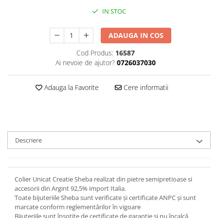
IN STOC
ADAUGA IN COS
Cod Produs:
16587
Ai nevoie de ajutor?
0726037030
Adauga la Favorite
Cere informatii
Descriere
Colier Unicat Creatie Sheba realizat din pietre semipretioase si
accesorii din Argint 92,5% import Italia.
Toate bijuteriile Sheba sunt verificate şi certificate ANPC și sunt
marcate conform reglementărilor în vigoare
Bijuteriile sunt însoţite de certificate de garanţie și nu încalcă