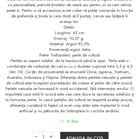
cu personalitate, potrivită ținutelor de seară sau pentru un accent rafinat
peste zi. Pentru a vă accesoriza acest colier vă puteți comanda în funcție
de preferințe și ținuta la care doriți să îl purtați, cercei sau brățară în
același ton.
Detalii:
Lungime: 42 cm
Gramaj: 10,07 g
Material: Argint 92,5%
Proveniență argint: Italia
Pietre: fosfosiderit, perle de cultură
Perlele au aspect sidefat, de la translucid până la opac. Perla este o
combinație de carbonați de calciu cu o duritate cuprinsă între 2,5 și 4,5
(din 10). Ca țări de proveniență se enumeră China, Japonia, Vietnam,
Australia, Indonezia și Filipine. Diferența dintre perlele naturale și perlele
de cultură este începutul procedeului de creare al perlei de către scoică.
Perlele naturale se formează în mod accidental, fără intervenția omului. O
impuritate care intră în scoică este cea care duce la secretarea sidefului și
la formarea perlei. În cazul perlelor de cultură se respectă același proces,
diferența constând în faptul că acel corp străin este implantat în mod
artificial și nu pătrunde din întâmplare în cochilia stridiilor.
In Stoc
ADAUGA IN COS