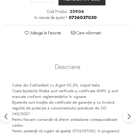
Cod Produs:
25904
Ai nevoie de ajutor?
0726037030
Adauga la Favorite
Cere informatii
Descriere
Colier din Fosfosiderit cu Argint 92,5%, import Italia
Toate bijuteriile Sheba sunt verificate şi certificate ANPC și sunt
marcate conform reglementărilor în vigoare.
Bijuteriile sunt însoţite de certificate de garanţie și nu încalcă
regulile de protecție a consumatorului prevăzute de OG
140/2021.
Pentru fiecare comandă vă oferim ambalarea corespunzătoare
cadou.
Pentru asistență vă rugăm să apelați 0726037030, în programul