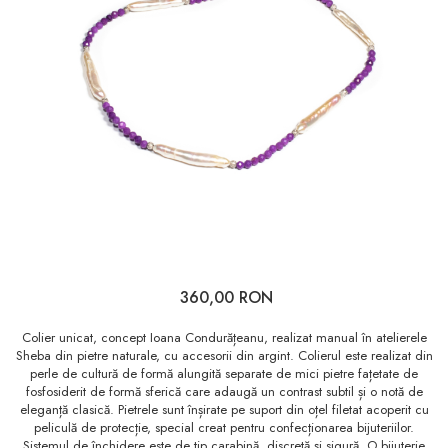
360,00 RON
Colier unicat, concept Ioana Condurățeanu, realizat manual în atelierele
Sheba din pietre naturale, cu accesorii din argint. Colierul este realizat din
perle de cultură de formă alungită separate de mici pietre fațetate de
fosfosiderit de formă sferică care adaugă un contrast subtil și o notă de
eleganță clasică. Pietrele sunt înșirate pe suport din oțel filetat acoperit cu
peliculă de protecție, special creat pentru confecționarea bijuteriilor.
Sistemul de închidere este de tip carabină, discretă și sigură. O bijuterie