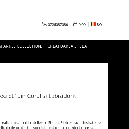
0726037030
0,00
RO
PARKLE COLLECTION.
CREATOAREA SHEBA
Secret" din Coral si Labradorit
 realizat manual in atelierele Sheba. Pietrele sunt insirate pe
pelicula de protecție, special creat pentru confecționarea