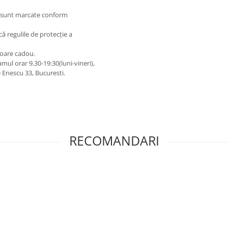
 și sunt marcate conform
lcă regulile de protecție a
toare cadou.
amul orar 9.30-19:30(luni-vineri),
Enescu 33, Bucuresti.
RECOMANDARI