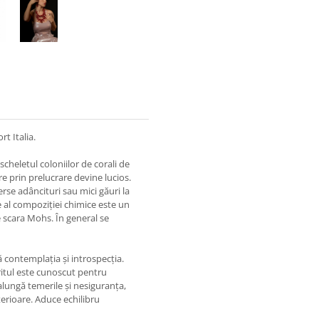
t Italia.
cheletul coloniilor de corali de
e prin prelucrare devine lucios.
rse adâncituri sau mici găuri la
 al compoziției chimice este un
e scara Mohs. În general se
ă contemplația și introspecția.
ritul este cunoscut pentru
 alungă temerile și nesiguranța,
erioare. Aduce echilibru