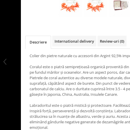
International delivery
Review-uri
(0)
Descriere
Colier din pietre naturale cu accesorii din Argint 92,5% impor
Coralul este o piatră semipreţioasă organică provenită din s
pe fundul mărilor și oceanelor. Are un aspect poros, dar car
Pietrele de coral autentice au diverse modele naturale, dive
suprafață, căpătând aspect de burete. Din punct de vedere
carbonatul de calciu. Are o duritate cuprinsă între 3.5 - 4 p
găsește în Japonia, China, Australia, Insulele Canare.
Labradoritul este o piatră mistică și protectoare. Faciliteaz
Inspiră forță, perseverență și dezvoltă conștiința. Labrado
strălucirea sa în nuanțe de albastru, verde și auriu. Acesta
eliminând gândurile negative generate de dezamăgirile ant
emoțional.