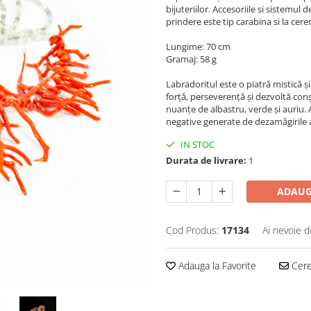
bijuteriilor. Accesoriile si sistemul
prindere este tip carabina si la cer
Lungime: 70 cm
Gramaj: 58 g
Labradoritul este o piatră mistică și
forță, perseverență și dezvoltă conș
nuanțe de albastru, verde și auriu.
negative generate de dezamăgirile 
IN STOC
Durata de livrare:
1
ADAUG
Cod Produs:
17134
Ai nevoie d
Adauga la Favorite
Cere 