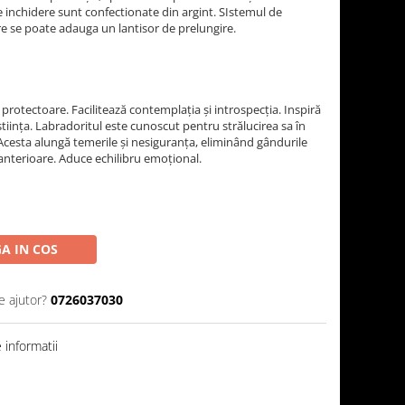
 de inchidere sunt confectionate din argint. SIstemul de
ere se poate adauga un lantisor de prelungire.
 protectoare. Facilitează contemplația și introspecția. Inspiră
tiința. Labradoritul este cunoscut pentru strălucirea sa în
 Acesta alungă temerile și nesiguranța, eliminând gândurile
anterioare. Aduce echilibru emoțional.
A IN COS
e ajutor?
0726037030
informatii