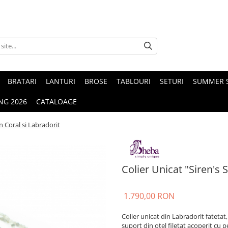
BRATARI
LANTURI
BROSE
TABLOURI
SETURI
SUMMER S
NG 2026
CATALOAGE
in Coral si Labradorit
Colier Unicat "Siren's 
1.790,00 RON
Colier unicat din Labradorit fatetat,
suport din oțel filetat acoperit cu 