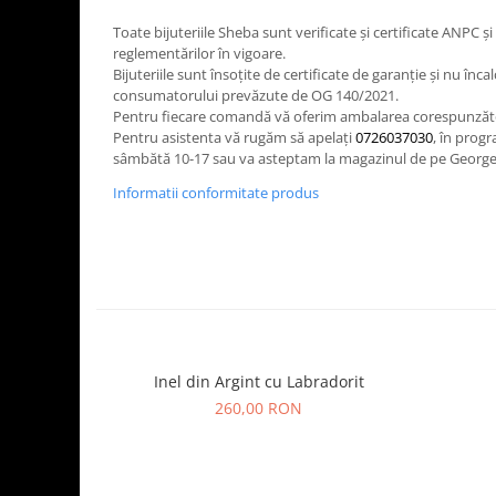
Toate bijuteriile Sheba sunt verificate şi certificate ANPC
reglementărilor în vigoare.
Bijuteriile sunt însoţite de certificate de garanţie și nu înca
consumatorului prevăzute de OG 140/2021.
Pentru fiecare comandă vă oferim ambalarea corespunză
Pentru asistenta vă rugăm să apelați
0726037030
, în progr
sâmbătă 10-17 sau va asteptam la magazinul de pe George 
Informatii conformitate produs
Inel din Argint cu Labradorit
260,00 RON