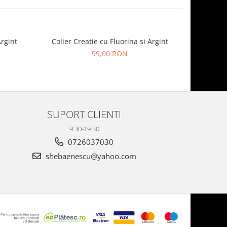
rgint
Colier Creatie cu Fluorina si Argint
Colier Regency c
99,00 RON
SUPORT CLIENTI
9:30-19:30
0726037030
shebaenescu@yahoo.com