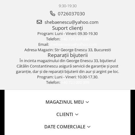
9:30-19:30
0726037030
shebaenescu@yahoo.com
Suport clienți
Program: Luni - Vineri: 09.30-19.30
Telefon:
+40 726 037 030
Email:
shebaenescu@yahoo.com
Adresa Magazin: Str George Enescu 33, Bucuresti
Reparații bijuterii
În incinta magazinului din George Enescu 33, bijutierul
Cătălin Constantinescu asigură servicii de garanție și post
garanție, dar și de reparații bijuterii din aur și argint pe loc.
Program: Luni - Vineri: 10.00-17.30.
Telefon:
+40 723 000 399
MAGAZINUL MEU
CLIENTI
DATE COMERCIALE