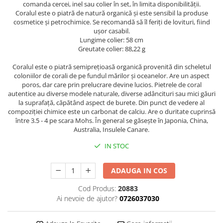
comanda cercei, inel sau colier în set, în limita disponibilității.
Coralul este o piatră de natură organică și este sensibil la produse
cosmetice și petrochimice. Se recomandă să îl feriți de lovituri, fiind
ușor casabil.
Lungime colier: 58 cm
Greutate colier: 88,22 g
Coralul este o piatră semipreţioasă organică provenită din scheletul
coloniilor de corali de pe fundul mărilor și oceanelor. Are un aspect
poros, dar care prin prelucrare devine lucios. Pietrele de coral
autentice au diverse modele naturale, diverse adâncituri sau mici găuri
la suprafață, căpătând aspect de burete. Din punct de vedere al
compoziției chimice este un carbonat de calciu. Are o duritate cuprinsă
între 3.5 - 4 pe scara Mohs. În general se găsește în Japonia, China,
Australia, Insulele Canare.
IN STOC
ADAUGA IN COS
Cod Produs:
20883
Ai nevoie de ajutor?
0726037030