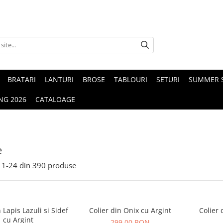
BRATARI
LANTURI
BROSE
TABLOURI
SETURI
SUMMER S
NG 2026
CATALOAGE
e
1-
24
din
390
produse
 Lapis Lazuli si Sidef
Colier din Onix cu Argint
Colier 
cu Argint
299,00 RON