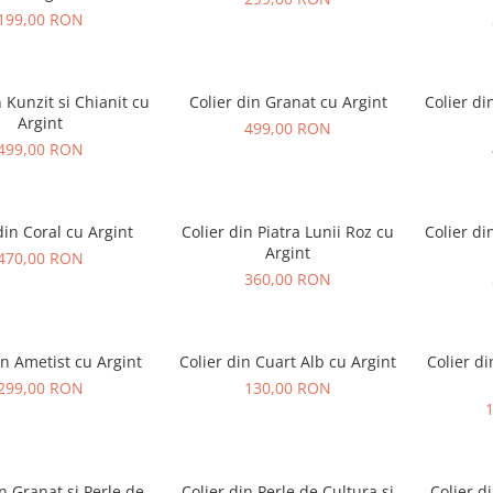
199,00 RON
n Kunzit si Chianit cu
Colier din Granat cu Argint
Colier di
Argint
499,00 RON
499,00 RON
din Coral cu Argint
Colier din Piatra Lunii Roz cu
Colier di
Argint
470,00 RON
360,00 RON
in Ametist cu Argint
Colier din Cuart Alb cu Argint
Colier di
299,00 RON
130,00 RON
in Granat si Perle de
Colier din Perle de Cultura si
Colier d