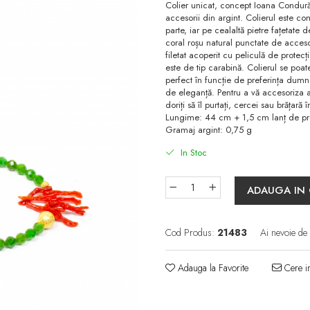
Colier unicat, concept Ioana Condurăț
accesorii din argint. Colierul este co
parte, iar pe cealaltă pietre fațetat
coral roșu natural punctate de accesori
filetat acoperit cu peliculă de protecț
este de tip carabină. Colierul se poa
perfect în funcție de preferința dumne
de eleganță. Pentru a vă accesoriza ac
doriți să îl purtați, cercei sau brățară î
Lungime: 44 cm + 1,5 cm lanț de pr
Gramaj argint: 0,75 g
In Stoc
ADAUGA IN
Cod Produs:
21483
Ai nevoie de
Adauga la Favorite
Cere in