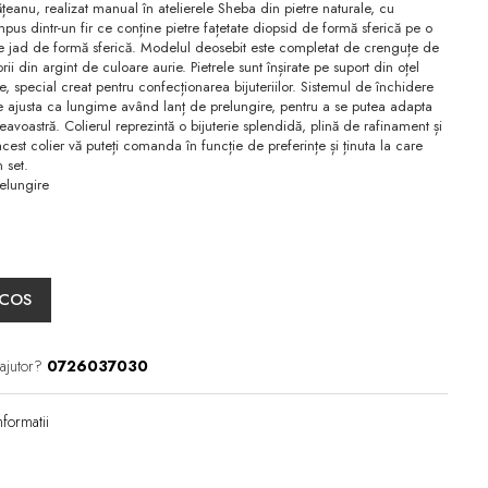
eanu, realizat manual în atelierele Sheba din pietre naturale, cu
mpus dintr-un fir ce conține pietre fațetate diopsid de formă sferică pe o
e de jad de formă sferică. Modelul deosebit este completat de crenguțe de
i din argint de culoare aurie. Pietrele sunt înșirate pe suport din oțel
ie, special creat pentru confecționarea bijuteriilor. Sistemul de închidere
te ajusta ca lungime având lanț de prelungire, pentru a se putea adapta
avoastră. Colierul reprezintă o bijuterie splendidă, plină de rafinament și
est colier vă puteți comanda în funcție de preferințe și ținuta la care
n set.
elungire
 COS
 ajutor?
0726037030
formatii