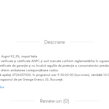
Descriere
u Argint 92,5%, import Italia
t verificate şi certificate ANPC și sunt marcate conform reglementărilor în vigoare
e certificate de garanţie și nu încalcă regulile de protecție a consumatorului pr
ă oferim ambalarea corespunzătoare cadou.
să apelați 0726037030, în programul orar 9:30-20:00 (luni-vineri), sâmbătă 10
magazinul de pe George Enescu 33, București.
odus
Review-uri
(0)