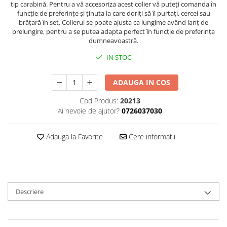
tip carabină. Pentru a vă accesoriza acest colier vă puteți comanda în
funcție de preferințe și ținuta la care doriți să îl purtați, cercei sau
brățară în set. Colierul se poate ajusta ca lungime având lanț de
prelungire, pentru a se putea adapta perfect în funcție de preferința
dumneavoastră.
IN STOC
ADAUGA IN COS
Cod Produs:
20213
Ai nevoie de ajutor?
0726037030
Adauga la Favorite
Cere informatii
Descriere