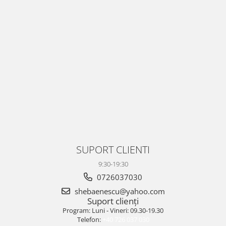
SUPORT CLIENTI
9:30-19:30
0726037030
shebaenescu@yahoo.com
Suport clienți
Program: Luni - Vineri: 09.30-19.30
Telefon:
+40 726 037 030