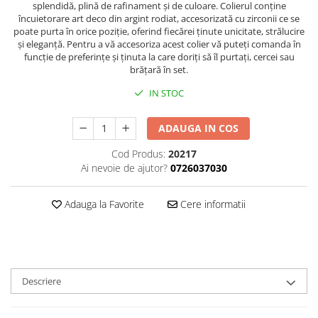
splendidă, plină de rafinament și de culoare. Colierul conține
încuietorare art deco din argint rodiat, accesorizată cu zirconii ce se
poate purta în orice poziție, oferind fiecărei ținute unicitate, strălucire
și eleganță. Pentru a vă accesoriza acest colier vă puteți comanda în
funcție de preferințe și ținuta la care doriți să îl purtați, cercei sau
brățară în set.
IN STOC
ADAUGA IN COS
Cod Produs:
20217
Ai nevoie de ajutor?
0726037030
Adauga la Favorite
Cere informatii
Descriere