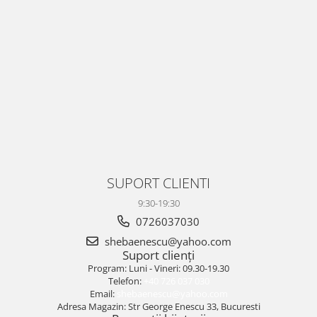
SUPORT CLIENTI
9:30-19:30
0726037030
shebaenescu@yahoo.com
Suport clienți
Program: Luni - Vineri: 09.30-19.30
Telefon:
+40 726 037 030
Email:
shebaenescu@yahoo.com
Adresa Magazin: Str George Enescu 33, Bucuresti