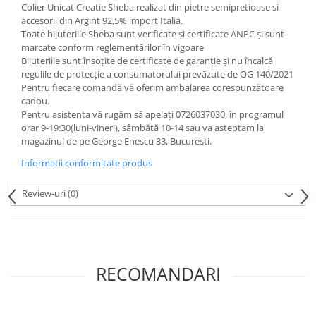
Colier Unicat Creatie Sheba realizat din pietre semipretioase si
accesorii din Argint 92,5% import Italia.
Toate bijuteriile Sheba sunt verificate şi certificate ANPC și sunt
marcate conform reglementărilor în vigoare
Bijuteriile sunt însoţite de certificate de garanţie și nu încalcă
regulile de protecție a consumatorului prevăzute de OG 140/2021
Pentru fiecare comandă vă oferim ambalarea corespunzătoare
cadou.
Pentru asistenta vă rugăm să apelați 0726037030, în programul
orar 9-19:30(luni-vineri), sâmbătă 10-14 sau va asteptam la
magazinul de pe George Enescu 33, Bucuresti.
Informatii conformitate produs
Review-uri
(0)
RECOMANDARI