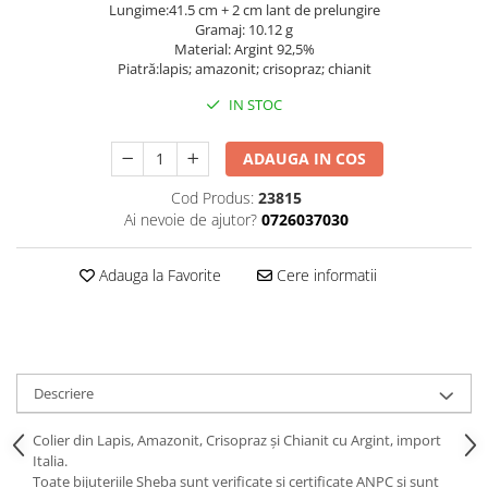
Lungime:41.5 cm + 2 cm lant de prelungire
Gramaj: 10.12 g
Material: Argint 92,5%
Piatră:lapis; amazonit; crisopraz; chianit
IN STOC
ADAUGA IN COS
Cod Produs:
23815
Ai nevoie de ajutor?
0726037030
Adauga la Favorite
Cere informatii
Descriere
Colier din Lapis, Amazonit, Crisopraz și Chianit cu Argint, import
Italia.
Toate bijuteriile Sheba sunt verificate şi certificate ANPC și sunt