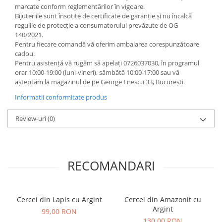
marcate conform reglementărilor în vigoare.
Bijuteriile sunt însoţite de certificate de garanţie și nu încalcă
regulile de protecție a consumatorului prevăzute de OG
140/2021.
Pentru fiecare comandă vă oferim ambalarea corespunzătoare
cadou.
Pentru asistență vă rugăm să apelați 0726037030, în programul
orar 10:00-19:00 (luni-vineri), sâmbătă 10:00-17:00 sau vă
așteptăm la magazinul de pe George Enescu 33, București.
Informatii conformitate produs
Review-uri
(0)
RECOMANDARI
Cercei din Lapis cu Argint
Cercei din Amazonit cu
Argint
99,00 RON
130,00 RON