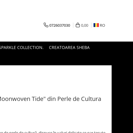
0726037030
0,00
RO
PARKLE COLLECTION.
CREATOAREA SHEBA
 Moonwoven Tide" din Perle de Cultura
e de perle de cultură, dispuse în valuri delicate ce par țesute