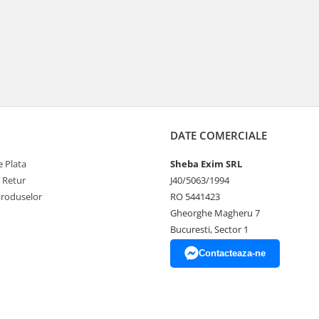
DATE COMERCIALE
 Plata
Sheba Exim SRL
e Retur
J40/5063/1994
Produselor
RO 5441423
Gheorghe Magheru 7
Bucuresti, Sector 1
Contacteaza-ne