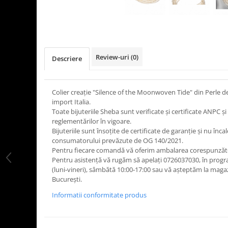
Review-uri
(0)
Descriere
Colier creație "Silence of the Moonwoven Tide" din Perle de
import Italia.
Toate bijuteriile Sheba sunt verificate şi certificate ANPC
reglementărilor în vigoare.
Bijuteriile sunt însoţite de certificate de garanţie și nu înca
consumatorului prevăzute de OG 140/2021.
Pentru fiecare comandă vă oferim ambalarea corespunzăt
Pentru asistență vă rugăm să apelați 0726037030, în progr
(luni‑vineri), sâmbătă 10:00‑17:00 sau vă așteptăm la maga
București.
Informatii conformitate produs