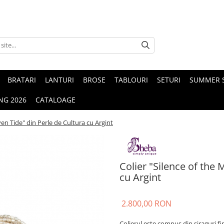
BRATARI
LANTURI
BROSE
TABLOURI
SETURI
SUMMER S
NG 2026
CATALOAGE
en Tide" din Perle de Cultura cu Argint
Colier "Silence of the
cu Argint
2.800,00 RON
Colierul este compus din șiraguri fin