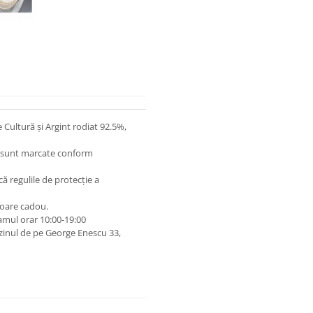
 Cultură și Argint rodiat 92.5%,
 și sunt marcate conform
lcă regulile de protecție a
oare cadou.
amul orar 10:00‑19:00
zinul de pe George Enescu 33,