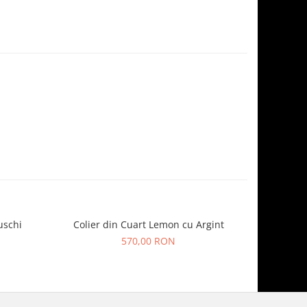
uschi
Colier din Cuart Lemon cu Argint
Colier C
570,00 RON