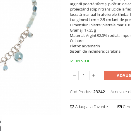
argintii poartă sfere și picături de 
proiectând sclipiri translucide la 
lucrată manual în atelierele Sheba. B
Lungime:41 cm + 2.5 cm lant de pre
Dimensiuni pietre: pietrele mari 0.8
Gramaj: 17.35 g
Material: Argint 92,5% rodiat, import
Culoare:
Pietre: acvamarin
Sistem de închidere: carabină
IN STOC
ADAUG
Cod Produs:
23242
Ai nevoie d
Adauga la Favorite
Cere 