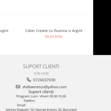
rgint
Colier Creatie cu Fluorina si Argint
Colier Regency c
99,00 RON
SUPORT CLIENTI
9:30-19:30
0726037030
shebaenescu@yahoo.com
Suport clienți
Program: Luni - Vineri: 09.30-19.30
Telefon:
+40 726 037 030
Email:
shebaenescu@yahoo.com
Adresa Magazin: Str George Enescu 33, Bucuresti