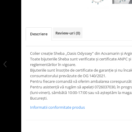
Review-uri
(0)
Descriere
Colier creație Sheba „Oasis Odyssey” din Acvamarin și Argin
Toate bijuteriile Sheba sunt verificate şi certificate ANPC
reglementărilor în vigoare.
Bijuteriile sunt însoţite de certificate de garanţie și nu înca
consumatorului prevăzute de OG 140/2021.
Pentru fiecare comandă vă oferim ambalarea corespunzăt
Pentru asistență vă rugăm să apelați 0726037030, în progr
(luni‑vineri), sâmbătă 10:00‑17:00 sau vă așteptăm la maga
București.
Informatii conformitate produs