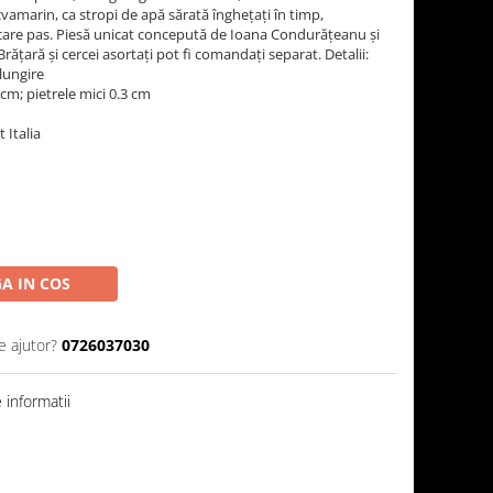
acvamarin, ca stropi de apă sărată înghețați în timp,
fiecare pas. Piesă unicat concepută de Ioana Condurățeanu și
rățară și cercei asortați pot fi comandați separat. Detalii:
lungire
 cm; pietrele mici 0.3 cm
 Italia
A IN COS
e ajutor?
0726037030
informatii