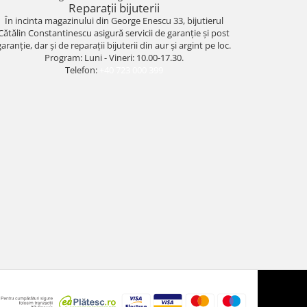
Reparații bijuterii
În incinta magazinului din George Enescu 33, bijutierul
Cătălin Constantinescu asigură servicii de garanție și post
garanție, dar și de reparații bijuterii din aur și argint pe loc.
Program: Luni - Vineri: 10.00-17.30.
Telefon:
+40 723 000 399