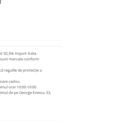
t 92,5% import Italia
 și sunt marcate conform
lcă regulile de protecție a
oare cadou.
amul orar 10:00‑19:00
zinul de pe George Enescu 33,