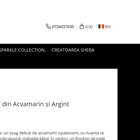
0726037030
0,00
RO
PARKLE COLLECTION.
CREATOAREA SHEBA
 din Acvamarin și Argint
ie: un șirag delicat de acvamarin opalescent, cu nuanțe ce
verde-spumă, mângâie gâtul. În centru, un fronton de inele