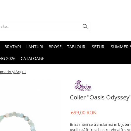
BRATARI
LANTURI
BROSE
TABLOURI
SETURI
SUMMER S
NG 2026
CATALOAGE
amarin și Argint
Colier "Oasis Odyssey"
699,00 RON
Briza mării se transformă în bijuter
oscilează între albastru-gheață și 