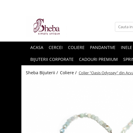
ACASA
CERCEI
COLIERE
PANDANTIVE
INELE
BIJUTERII CORPORATE
CADOURI PREMIUM
SPRI
Sheba Bijuterii /
Coliere /
Colier "Oasis Odyssey" din Acv