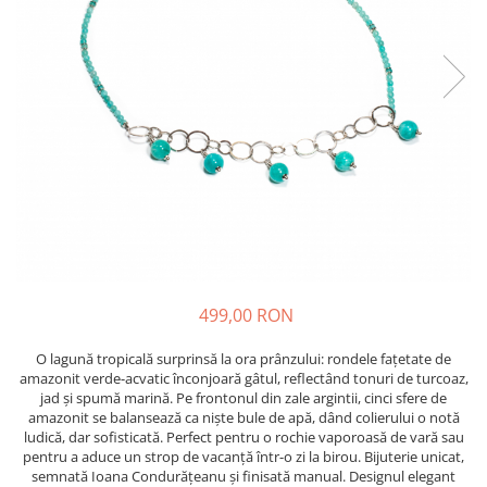
499,00 RON
O lagună tropicală surprinsă la ora prânzului: rondele fațetate de
amazonit verde-acvatic înconjoară gâtul, reflectând tonuri de turcoaz,
jad și spumă marină. Pe frontonul din zale argintii, cinci sfere de
amazonit se balansează ca niște bule de apă, dând colierului o notă
ludică, dar sofisticată. Perfect pentru o rochie vaporoasă de vară sau
pentru a aduce un strop de vacanță într-o zi la birou. Bijuterie unicat,
semnată Ioana Condurățeanu și finisată manual. Designul elegant