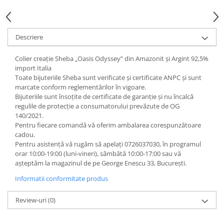
Descriere
Colier creație Sheba „Oasis Odyssey” din Amazonit și Argint 92,5%
import Italia
Toate bijuteriile Sheba sunt verificate şi certificate ANPC și sunt
marcate conform reglementărilor în vigoare.
Bijuteriile sunt însoţite de certificate de garanţie și nu încalcă
regulile de protecție a consumatorului prevăzute de OG
140/2021.
Pentru fiecare comandă vă oferim ambalarea corespunzătoare
cadou.
Pentru asistență vă rugăm să apelați 0726037030, în programul
orar 10:00‑19:00 (luni‑vineri), sâmbătă 10:00‑17:00 sau vă
așteptăm la magazinul de pe George Enescu 33, București.
Informatii conformitate produs
Review-uri
(0)