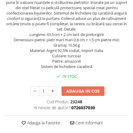
pune în valoare nuanțele și strălucirea pietrelor, înșirate pe un suport
din oțel filetat cu peliculă protectoare, special creat pentru
confecționarea bijuteriilor. Sistemul de închidere tip carabină asigură
confort și siguranță la purtare. Colierul aduce un plus de rafinament
oricărei ținute și poate fi completat, la cerere, cu brățară sau cercei în
set. Detalii:
Lungime: 43.5 cm + 2 cm lant de prelungire
Dimensiuni pietre: pietr mari mari 0.8 cm + 1.5 cm pietre mici
Gramaj: 10.56 g
Material: Argint 92,5% rodiat, import Italia
Culoare: turcoaz
Pietre: amazonit
Sistem de închidere: carabină
IN STOC
ADAUGA IN COS
Cod Produs:
23248
Ai nevoie de ajutor?
0726037030
Adauga la Favorite
Cere informatii