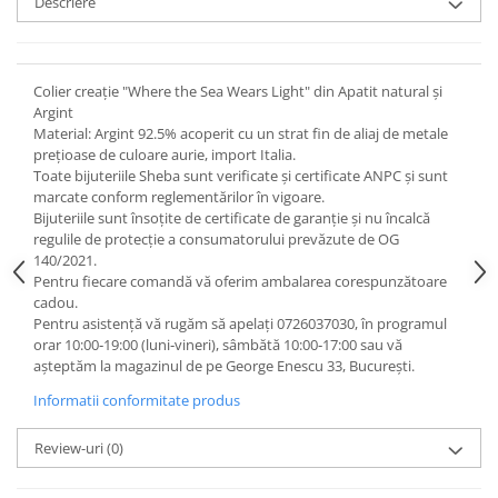
Descriere
Colier creație "Where the Sea Wears Light" din Apatit natural și
Argint
Material: Argint 92.5% acoperit cu un strat fin de aliaj de metale
prețioase de culoare aurie, import Italia.
Toate bijuteriile Sheba sunt verificate şi certificate ANPC și sunt
marcate conform reglementărilor în vigoare.
Bijuteriile sunt însoţite de certificate de garanţie și nu încalcă
regulile de protecție a consumatorului prevăzute de OG
140/2021.
Pentru fiecare comandă vă oferim ambalarea corespunzătoare
cadou.
Pentru asistență vă rugăm să apelați 0726037030, în programul
orar 10:00‑19:00 (luni‑vineri), sâmbătă 10:00‑17:00 sau vă
așteptăm la magazinul de pe George Enescu 33, București.
Informatii conformitate produs
Review-uri
(0)