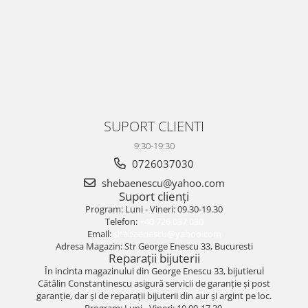
SUPORT CLIENTI
9:30-19:30
0726037030
shebaenescu@yahoo.com
Suport clienți
Program: Luni - Vineri: 09.30-19.30
Telefon:
+40 726 037 030
Email:
shebaenescu@yahoo.com
Adresa Magazin: Str George Enescu 33, Bucuresti
Reparații bijuterii
În incinta magazinului din George Enescu 33, bijutierul
Cătălin Constantinescu asigură servicii de garanție și post
garanție, dar și de reparații bijuterii din aur și argint pe loc.