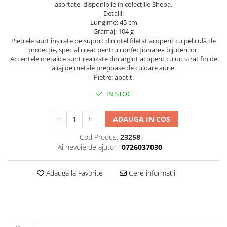
asortate, disponibile în colecțiile Sheba.
Detalii:
Lungime: 45 cm
Gramaj: 104 g
Pietrele sunt înșirate pe suport din oțel filetat acoperit cu peliculă de
protecție, special creat pentru confecționarea bijuteriilor.
Accentele metalice sunt realizate din argint acoperit cu un strat fin de
aliaj de metale prețioase de culoare aurie.
Pietre: apatit.
IN STOC
ADAUGA IN COS
Cod Produs:
23258
Ai nevoie de ajutor?
0726037030
Adauga la Favorite
Cere informatii