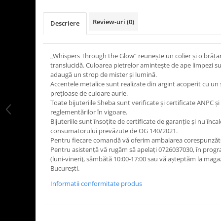
Review-uri
(0)
Descriere
„Whispers Through the Glow” reunește un colier și o brățară
translucidă. Culoarea pietrelor amintește de ape limpezi sub
adaugă un strop de mister și lumină.
Accentele metalice sunt realizate din argint acoperit cu un s
prețioase de culoare aurie.
Toate bijuteriile Sheba sunt verificate şi certificate ANPC
reglementărilor în vigoare.
Bijuteriile sunt însoţite de certificate de garanţie și nu înca
consumatorului prevăzute de OG 140/2021.
Pentru fiecare comandă vă oferim ambalarea corespunzăt
Pentru asistență vă rugăm să apelați 0726037030, în progr
(luni‑vineri), sâmbătă 10:00‑17:00 sau vă așteptăm la maga
București.
Informatii conformitate produs