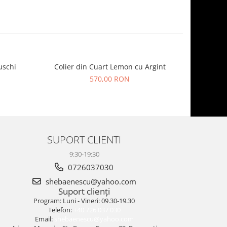
uschi
Colier din Cuart Lemon cu Argint
Colier C
570,00 RON
SUPORT CLIENTI
9:30-19:30
0726037030
shebaenescu@yahoo.com
Suport clienți
Program: Luni - Vineri: 09.30-19.30
Telefon:
+40 726 037 030
Email:
shebaenescu@yahoo.com