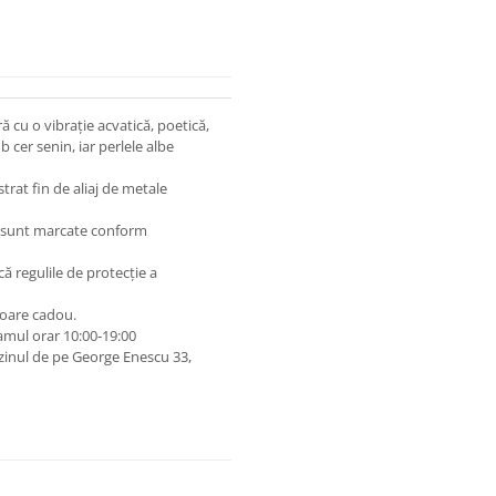
 cu o vibrație acvatică, poetică,
 cer senin, iar perlele albe
trat fin de aliaj de metale
 și sunt marcate conform
lcă regulile de protecție a
oare cadou.
amul orar 10:00‑19:00
zinul de pe George Enescu 33,