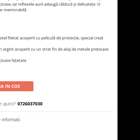
țioase, iar reflexele aurii adaugă căldură și delicatețe. O
 dar memorabilă.
oțel filetat acoperit cu peliculă de protecție, special creat
n argint acoperit cu un strat fin de aliaj de metale prețioase
țioase fațetate
A IN COS
e ajutor?
0726037030
informatii