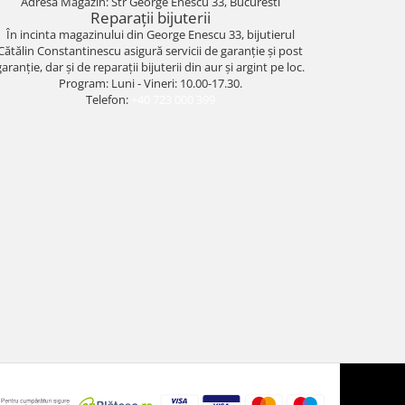
Adresa Magazin: Str George Enescu 33, Bucuresti
Reparații bijuterii
În incinta magazinului din George Enescu 33, bijutierul
Cătălin Constantinescu asigură servicii de garanție și post
garanție, dar și de reparații bijuterii din aur și argint pe loc.
Program: Luni - Vineri: 10.00-17.30.
Telefon:
+40 723 000 399