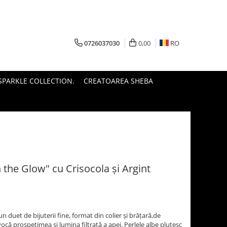
0726037030
0,00
RO
PARKLE COLLECTION.
CREATOAREA SHEBA
the Glow" cu Crisocola și Argint
duet de bijuterii fine, format din colier și brățară,de
vocă prospețimea și lumina filtrată a apei. Perlele albe plutesc