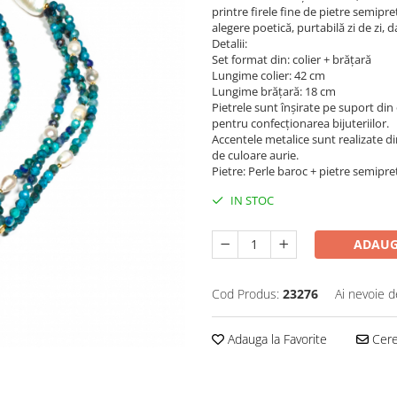
printre firele fine de pietre semipre
alegere poetică, purtabilă zi de zi,
Detalii:
Set format din: colier + brățară
Lungime colier: 42 cm
Lungime brățară: 18 cm
Pietrele sunt înșirate pe suport din 
pentru confecționarea bijuteriilor.
Accentele metalice sunt realizate di
de culoare aurie.
Pietre: Perle baroc + pietre semipre
IN STOC
ADAUG
Cod Produs:
23276
Ai nevoie d
Adauga la Favorite
Cere 