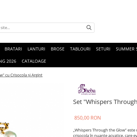
BRATARI
LANTURI
BROSE
TABLOURI
SETURI
SUMMER S
NG 2026
CATALOAGE
" cu Crisocola și Argint
Set "Whispers Through 
850,00 RON
„Whispers Through the Glow” este un 
crisocola în nuanțe acvatice, care e